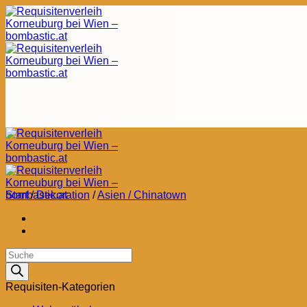
Zum
Inhalt
springen
Start
/
Dekoration
/
Asien / Chinatown
Products
search
Requisiten-Kategorien