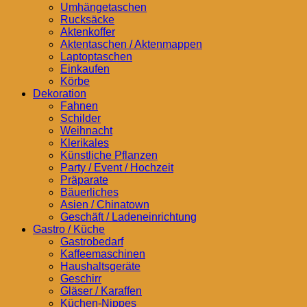
Umhängetaschen
Rucksäcke
Aktenkoffer
Aktentaschen / Aktenmappen
Laptoptaschen
Einkaufen
Körbe
Dekoration
Fahnen
Schilder
Weihnacht
Klerikales
Künstliche Pflanzen
Party / Event / Hochzeit
Präparate
Bäuerliches
Asien / Chinatown
Geschäft / Ladeneinrichtung
Gastro / Küche
Gastrobedarf
Kaffeemaschinen
Haushaltsgeräte
Geschirr
Gläser / Karaffen
Küchen-Nippes