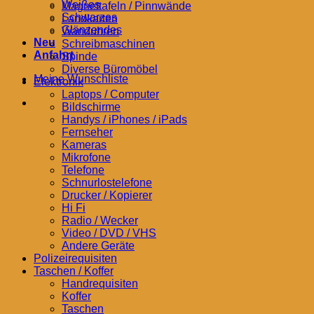
Weißes
Magnettafeln / Pinnwände
Schwarzes
Landkarten
Glänzendes
Wanduhren
Neu
Schreibmaschinen
Anfahrt
Spinde
Diverse Büromöbel
Meine Wunschliste
Elektronik
Laptops / Computer
Bildschirme
Handys / iPhones / iPads
Fernseher
Kameras
Mikrofone
Telefone
Schnurlostelefone
Drucker / Kopierer
Hi Fi
Radio / Wecker
Video / DVD / VHS
Andere Geräte
Polizeirequisiten
Taschen / Koffer
Handrequisiten
Koffer
Taschen