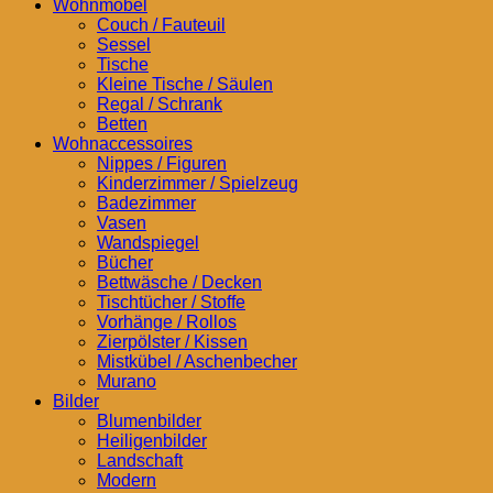
Wohnmöbel
Couch / Fauteuil
Sessel
Tische
Kleine Tische / Säulen
Regal / Schrank
Betten
Wohnaccessoires
Nippes / Figuren
Kinderzimmer / Spielzeug
Badezimmer
Vasen
Wandspiegel
Bücher
Bettwäsche / Decken
Tischtücher / Stoffe
Vorhänge / Rollos
Zierpölster / Kissen
Mistkübel / Aschenbecher
Murano
Bilder
Blumenbilder
Heiligenbilder
Landschaft
Modern