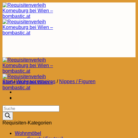
Zum
Inhalt
springen
Start
/
Wohnaccessoires
/
Nippes / Figuren
Products
search
Requisiten-Kategorien
Wohnmöbel