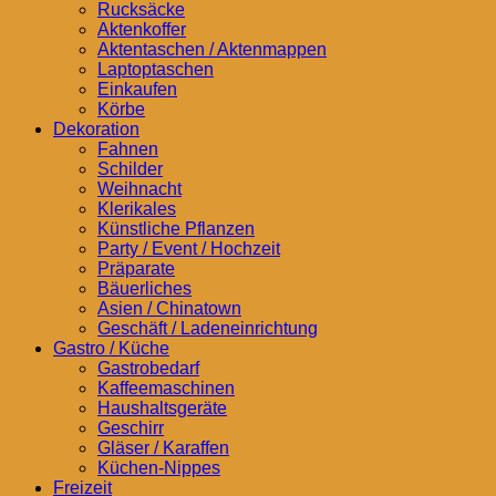
Rucksäcke
Aktenkoffer
Aktentaschen / Aktenmappen
Laptoptaschen
Einkaufen
Körbe
Dekoration
Fahnen
Schilder
Weihnacht
Klerikales
Künstliche Pflanzen
Party / Event / Hochzeit
Präparate
Bäuerliches
Asien / Chinatown
Geschäft / Ladeneinrichtung
Gastro / Küche
Gastrobedarf
Kaffeemaschinen
Haushaltsgeräte
Geschirr
Gläser / Karaffen
Küchen-Nippes
Freizeit