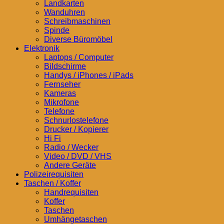
Landkarten
Wanduhren
Schreibmaschinen
Spinde
Diverse Büromöbel
Elektronik
Laptops / Computer
Bildschirme
Handys / iPhones / iPads
Fernseher
Kameras
Mikrofone
Telefone
Schnurlostelefone
Drucker / Kopierer
Hi Fi
Radio / Wecker
Video / DVD / VHS
Andere Geräte
Polizeirequisiten
Taschen / Koffer
Handrequisiten
Koffer
Taschen
Umhängetaschen