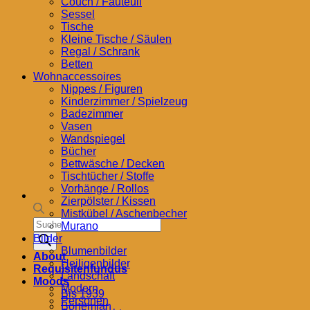
Couch / Fauteuil
Sessel
Tische
Kleine Tische / Säulen
Regal / Schrank
Betten
Wohnaccessoires
Nippes / Figuren
Kinderzimmer / Spielzeug
Badezimmer
Vasen
Wandspiegel
Bücher
Bettwäsche / Decken
Tischtücher / Stoffe
Vorhänge / Rollos
Zierpölster / Kissen
Mistkübel / Aschenbecher
Products
Murano
search
Bilder
Blumenbilder
About
Heiligenbilder
Requisitenfundus
Landschaft
Moods
Modern
Bis 1939
Personen
Bohemian