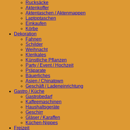
Rucksäcke
Aktenkoffer
Aktentaschen / Aktenmappen
Laptoptaschen
Einkaufen
Körbe
Dekoration
Fahnen
Schilder
Weihnacht
Klerikales
Künstliche Pflanzen
Party / Event / Hochzeit
Präparate
Bäuerliches
Asien / Chinatown
Geschäft / Ladeneinrichtung
Gastro / Küche
Gastrobedarf
Kaffeemaschinen
Haushaltsgeräte
Geschirr
Gläser / Karaffen
Küchen-Nippes
Freizeit