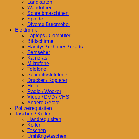
Landkarten
Wanduhren
Schreibmaschinen
Spinde
Diverse Büromöbel
Elektronik
Laptops / Computer
Bildschirme
Handys / iPhones / iPads
Fernseher
Kameras
Mikrofone
Telefone
Schnurlostelefone
Drucker / Kopierer
Hi Fi
Radio / Wecker
Video / DVD / VHS
Andere Geräte
Polizeirequisiten
Taschen / Koffer
Handrequisiten
Koffer
Taschen
Umhängetaschen