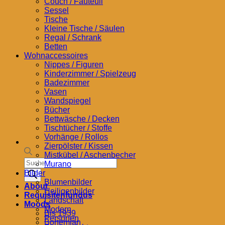
Couch / Fauteuil
Sessel
Tische
Kleine Tische / Säulen
Regal / Schrank
Betten
Wohnaccessoires
Nippes / Figuren
Kinderzimmer / Spielzeug
Badezimmer
Vasen
Wandspiegel
Bücher
Bettwäsche / Decken
Tischtücher / Stoffe
Vorhänge / Rollos
Zierpölster / Kissen
Mistkübel / Aschenbecher
Products
Murano
search
Bilder
Blumenbilder
About
Heiligenbilder
Requisitenfundus
Landschaft
Moods
Modern
Bis 1939
Personen
Bohemian