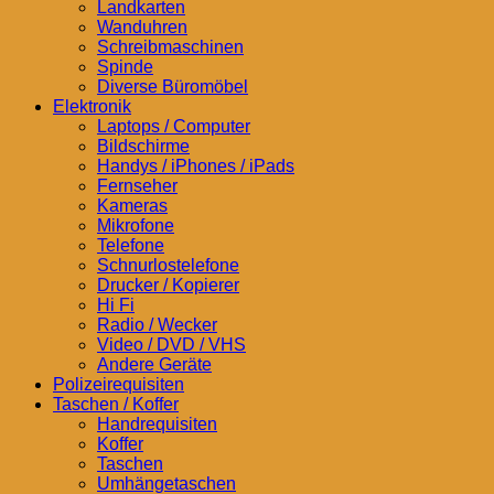
Landkarten
Wanduhren
Schreibmaschinen
Spinde
Diverse Büromöbel
Elektronik
Laptops / Computer
Bildschirme
Handys / iPhones / iPads
Fernseher
Kameras
Mikrofone
Telefone
Schnurlostelefone
Drucker / Kopierer
Hi Fi
Radio / Wecker
Video / DVD / VHS
Andere Geräte
Polizeirequisiten
Taschen / Koffer
Handrequisiten
Koffer
Taschen
Umhängetaschen