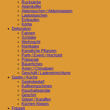
Rucksäcke
Aktenkoffer
Aktentaschen / Aktenmappen
Laptoptaschen
Einkaufen
Körbe
Dekoration
Fahnen
Schilder
Weihnacht
Klerikales
Künstliche Pflanzen
Party / Event / Hochzeit
Präparate
Bäuerliches
Asien / Chinatown
Geschäft / Ladeneinrichtung
Gastro / Küche
Gastrobedarf
Kaffeemaschinen
Haushaltsgeräte
Geschirr
Gläser / Karaffen
Küchen-Nippes
Freizeit