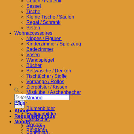
Couch / Fauteuil
Sessel
Tische
Kleine Tische / Säulen
Regal / Schrank
Betten
Wohnaccessoires
Nippes / Figuren
Kinderzimmer / Spielzeug
Badezimmer
Vasen
Wandspiegel
Bücher
Bettwäsche / Decken
Tischtücher / Stoffe
Vorhänge / Rollos
Zierpölster / Kissen
Mistkübel / Aschenbecher
Products
Murano
search
Bilder
Blumenbilder
About
Heiligenbilder
Requisitenfundus
Landschaft
Moods
Modern
Bis 1939
Personen
Bohemian