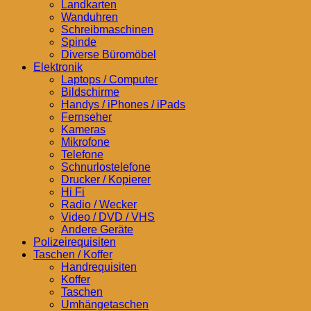
Landkarten
Wanduhren
Schreibmaschinen
Spinde
Diverse Büromöbel
Elektronik
Laptops / Computer
Bildschirme
Handys / iPhones / iPads
Fernseher
Kameras
Mikrofone
Telefone
Schnurlostelefone
Drucker / Kopierer
Hi Fi
Radio / Wecker
Video / DVD / VHS
Andere Geräte
Polizeirequisiten
Taschen / Koffer
Handrequisiten
Koffer
Taschen
Umhängetaschen