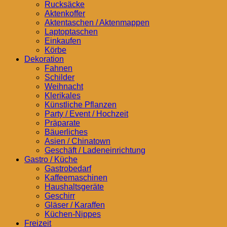
Rucksäcke
Aktenkoffer
Aktentaschen / Aktenmappen
Laptoptaschen
Einkaufen
Körbe
Dekoration
Fahnen
Schilder
Weihnacht
Klerikales
Künstliche Pflanzen
Party / Event / Hochzeit
Präparate
Bäuerliches
Asien / Chinatown
Geschäft / Ladeneinrichtung
Gastro / Küche
Gastrobedarf
Kaffeemaschinen
Haushaltsgeräte
Geschirr
Gläser / Karaffen
Küchen-Nippes
Freizeit