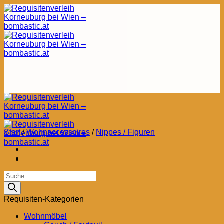
Zum
Inhalt
springen
Start
/
Wohnaccessoires
/
Nippes / Figuren
Products
search
Requisiten-Kategorien
Wohnmöbel