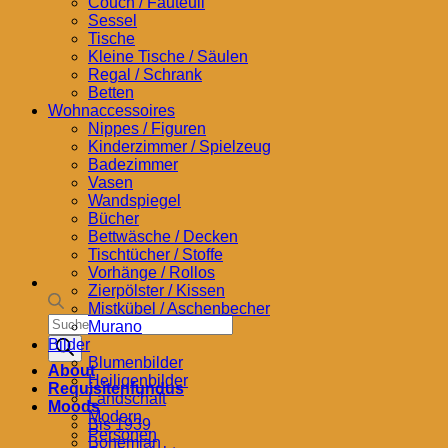
Couch / Fauteuil
Sessel
Tische
Kleine Tische / Säulen
Regal / Schrank
Betten
Wohnaccessoires
Nippes / Figuren
Kinderzimmer / Spielzeug
Badezimmer
Vasen
Wandspiegel
Bücher
Bettwäsche / Decken
Tischtücher / Stoffe
Vorhänge / Rollos
Zierpölster / Kissen
Mistkübel / Aschenbecher
Products
Murano
search
Bilder
Blumenbilder
About
Heiligenbilder
Requisitenfundus
Landschaft
Moods
Modern
Bis 1939
Personen
Bohemian