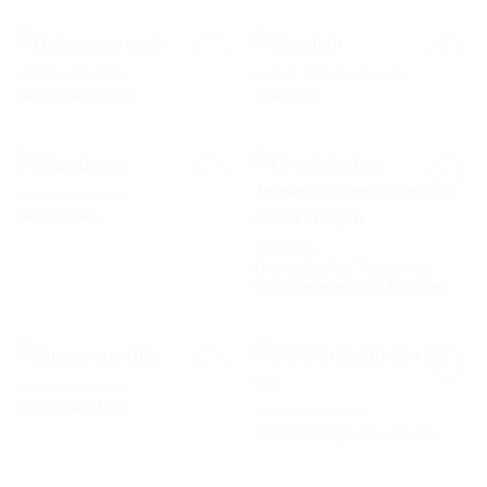
AUF DIE
AUF DIE
WUNSCHLISTE
WUNSCHLISTE
NIPPES / FIGUREN
KLEINE TISCHE / SÄULEN
Dekovasen hoch
Standuhr
AUF DIE
AUF DIE
WUNSCHLISTE
WUNSCHLISTE
NIPPES / FIGUREN
Silberdosen
AUF DIE
AUF DIE
GESCHIRR
WUNSCHLISTE
WUNSCHLISTE
Orientalisches Teeservice,
verschiedene Ausführungen
NIPPES / FIGUREN
Nippes aus Holz
NIPPES / FIGUREN
Schale orange 28 x 28 cm
AUF DIE
AUF DIE
WUNSCHLISTE
WUNSCHLISTE