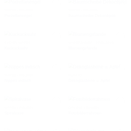
NIPPES / FIGUREN
NIPPES / FIGUREN
Porzellanengel
Baumscheibe Dekoobjekt
AUF DIE
AUF DIE
WUNSCHLISTE
WUNSCHLISTE
KÜCHEN-NIPPES
KINDERZIMMER / SPIELZEUG
Kuckucksuhr
Blumengirlande
AUF DIE
AUF DIE
WUNSCHLISTE
WUNSCHLISTE
NIPPES / FIGUREN
MURANO
Nippes indisch
Dekoglasbirne u. Apfel
AUF DIE
AUF DIE
WUNSCHLISTE
WUNSCHLISTE
NIPPES / FIGUREN
DIPLOME / RAHMEN
Spiralvase
Fotobilderrahmen
AUF DIE
AUF DIE
WUNSCHLISTE
WUNSCHLISTE