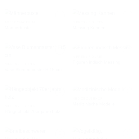
ARBEITSMATERIAL
NIPPES / FIGUREN
Männerbüste
Messing Kannen
AUF DIE
AUF DIE
WUNSCHLISTE
WUNSCHLISTE
NIPPES / FIGUREN
Figuren indisch Messing
NIPPES / FIGUREN
Vase Blumenmuster H 15 cm
AUF DIE
AUF DIE
WUNSCHLISTE
WUNSCHLISTE
MEDIZINZUBEHÖR
Medizinische Modelle
NIPPES / FIGUREN
Hängeobjekt 70er jahre holz
AUF DIE
AUF DIE
WUNSCHLISTE
WUNSCHLISTE