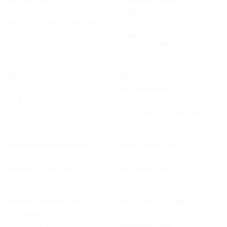
MURANO
Briefbeschwerer Muranoglas
AUF DIE
AUF DIE
AUSSENBEREICH
Rot
WUNSCHLISTE
WUNSCHLISTE
Vogelkäfig, Papageienkäfig,
Taubenkäfig Messing Antik
NIPPES / FIGUREN
Körbchen mit Deckel
NIPPES / FIGUREN
Krimskrams (Auswahlfotos)
AUF DIE
AUF DIE
WUNSCHLISTE
WUNSCHLISTE
NIPPES / FIGUREN
KÜCHEN-NIPPES
Hundefigur Messing
Kerzenleuchter
AUF DIE
AUF DIE
WUNSCHLISTE
WUNSCHLISTE
NIPPES / FIGUREN
Ägyptische Figur