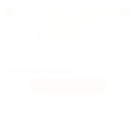
Zum
Inhalt
springen
Start
/
Wohnaccessoires
/
Nippes / Figuren
Orientalische Tabletts
AUF DIE WUNSCHLISTE
AUF DIE
WUNSCHLISTE
Kategorie:
Nippes / Figuren
Schlagwörter:
Ethno
,
Metallisch
,
Oma und Opa