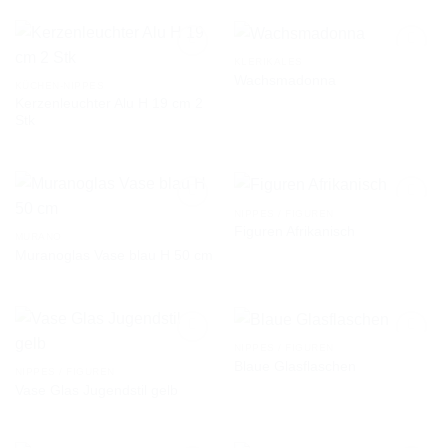
KLERIKALES
Wachsmadonna
KÜCHEN-NIPPES
Kerzenleuchter Alu H 19 cm 2
AUF DIE
AUF DIE
Stk
WUNSCHLISTE
WUNSCHLISTE
NIPPES / FIGUREN
Figuren Afrikanisch
MURANO
Muranoglas Vase blau H 50 cm
AUF DIE
AUF DIE
WUNSCHLISTE
WUNSCHLISTE
NIPPES / FIGUREN
Blaue Glasflaschen
NIPPES / FIGUREN
Vase Glas Jugendstil gelb
AUF DIE
AUF DIE
WUNSCHLISTE
WUNSCHLISTE