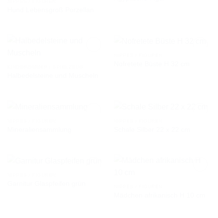
NIPPES / FIGUREN
Hund Lebensgroß Porzellan
AUF DIE
AUF DIE
WUNSCHLISTE
WUNSCHLISTE
NIPPES / FIGUREN
Nofretete Büste H 32 cm
KINDERZIMMER / SPIELZEUG
Halbedelsteine und Muscheln
AUF DIE
AUF DIE
WUNSCHLISTE
WUNSCHLISTE
NIPPES / FIGUREN
NIPPES / FIGUREN
Mineraliensammlung
Schale Silber 22 x 22 cm
AUF DIE
AUF DIE
WUNSCHLISTE
WUNSCHLISTE
NIPPES / FIGUREN
Garnitur Glaspfeifen grün
NIPPES / FIGUREN
Mädchen afrikanisch H 10 cm
AUF DIE
AUF DIE
WUNSCHLISTE
WUNSCHLISTE