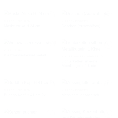
AUF DIE
AUF DIE
WUNSCHLISTE
WUNSCHLISTE
NIPPES / FIGUREN
NIPPES / FIGUREN
Maske Afrika H 24 cm
Döschen (Auswahlfoto)
AUF DIE
AUF DIE
WUNSCHLISTE
WUNSCHLISTE
KLERIKALES
Weihwasserkessel metall
KINDERZIMMER / SPIELZEUG
Lichterketten silberne
AUF DIE
AUF DIE
Metallkugeln, 1 Kiste
WUNSCHLISTE
WUNSCHLISTE
NIPPES / FIGUREN
NIPPES / FIGUREN
Buddha Kopf H 41 cm 2x
Messingteller arabisch
AUF DIE
AUF DIE
WUNSCHLISTE
WUNSCHLISTE