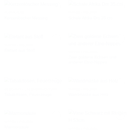
KLERIKALES
NIPPES / FIGUREN
Kerzenlöscher Messing
Schale Afrika Dm 35 cm
AUF DIE
AUF DIE
WUNSCHLISTE
WUNSCHLISTE
NIPPES / FIGUREN
Elefant aus Stoff
NIPPES / FIGUREN
Zwei goldene Echsen und
AUF DIE
AUF DIE
anderer Etno-Nippes
WUNSCHLISTE
WUNSCHLISTE
GESCHÄFT / LADENEINRICHTUNG
NIPPES / FIGUREN
Tabakdosen, Feuerzeuge
Wandmaske aus Holz
AUF DIE
AUF DIE
WUNSCHLISTE
WUNSCHLISTE
NIPPES / FIGUREN
Marmorsäule
NIPPES / FIGUREN