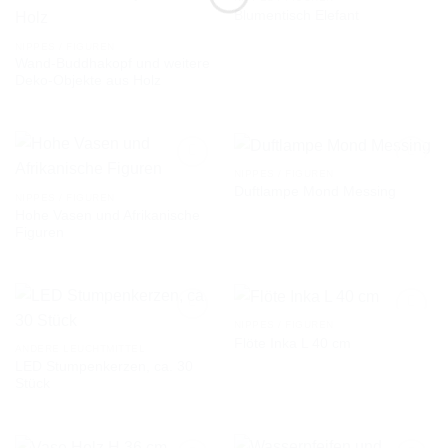
Blumentisch Elefant
AUF DIE
AUF DIE
NIPPES / FIGUREN
WUNSCHLISTE
WUNSCHLISTE
Wand-Buddhakopf und weitere
Deko-Objekte aus Holz
NIPPES / FIGUREN
Duftlampe Mond Messing
NIPPES / FIGUREN
Hohe Vasen und Afrikanische
AUF DIE
AUF DIE
Figuren
WUNSCHLISTE
WUNSCHLISTE
NIPPES / FIGUREN
Flöte Inka L 40 cm
ANDERE LEUCHTMITTEL
LED Stumpenkerzen, ca. 30
AUF DIE
AUF DIE
Stück
WUNSCHLISTE
WUNSCHLISTE