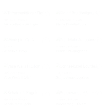
AUF DIE
AUF DIE
WUNSCHLISTE
WUNSCHLISTE
NIPPES / FIGUREN
ASIEN / CHINATOWN
Terracottakrieger Figur
Kleine Buddhafiguren
AUF DIE
AUF DIE
WUNSCHLISTE
WUNSCHLISTE
GARTEN
NIPPES / FIGUREN
Windspiel Groß
Pendeluhr Junghans
AUF DIE
AUF DIE
WUNSCHLISTE
WUNSCHLISTE
NIPPES / FIGUREN
KLERIKALES
Vase Weiß H 14cm
Schneekugel Lourdes
AUF DIE
AUF DIE
WUNSCHLISTE
WUNSCHLISTE
NIPPES / FIGUREN
NIPPES / FIGUREN
Schale mit Kugeln
Boomerang L 65 cm