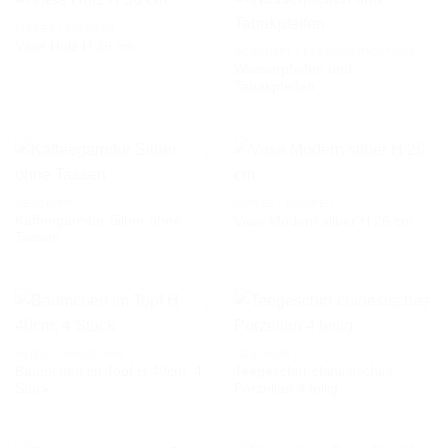
NIPPES / FIGUREN
Vase Holz H 36 cm
GESCHÄFT / LADENEINRICHTUNG
Wasserpfeifen und
AUF DIE
AUF DIE
Tabakpfeifen
WUNSCHLISTE
WUNSCHLISTE
GESCHIRR
NIPPES / FIGUREN
Kaffeegarnitur Silber ohne
Vase Modern silber H 26 cm
AUF DIE
AUF DIE
Tassen
WUNSCHLISTE
WUNSCHLISTE
ASIEN / CHINATOWN
GESCHIRR
Bäumchen im Topf H 40cm, 4
Teegeschirr chinesisches
AUF DIE
AUF DIE
Stück
Porzellan 4 teilig
WUNSCHLISTE
WUNSCHLISTE