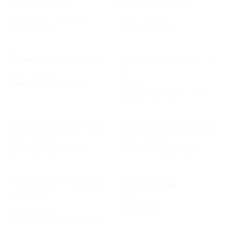
KINDERZIMMER / SPIELZEUG
NIPPES / FIGUREN
Sparschweine
Zierkette Muscheln
AUF DIE
AUF DIE
WUNSCHLISTE
WUNSCHLISTE
NIPPES / FIGUREN
Buddha Holz H 33 cm 2x
MURANO
Glaskugel violett Dm 7,5 cm
AUF DIE
AUF DIE
WUNSCHLISTE
WUNSCHLISTE
NIPPES / FIGUREN
NIPPES / FIGUREN
Vase weiß beige H 17cm
Hund Porzellanfigur groß
AUF DIE
AUF DIE
WUNSCHLISTE
WUNSCHLISTE
GARTEN
Gartenzwerge
NIPPES / FIGUREN
Kriegerköpfe Afrika Holz H 18
AUF DIE
AUF DIE