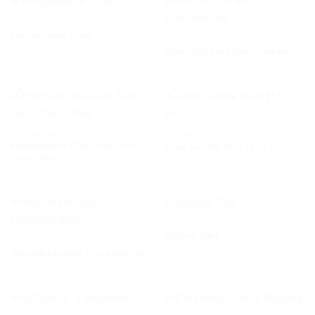
KÜCHEN-NIPPES
Kerzenhalter Glas
NIPPES / FIGUREN
Glasschale mit Dekosteinen
AUF DIE
AUF DIE
WUNSCHLISTE
WUNSCHLISTE
HÄNGELAMPEN
NIPPES / FIGUREN
Hängeobjekt Glas Sisal Grün
Figur Giraffe Holz H 57 cm
AUF DIE
AUF DIE
70er Jahre
WUNSCHLISTE
WUNSCHLISTE
NIPPES / FIGUREN
Nippes 70er
NIPPES / FIGUREN
Wanddekoration Herrenzimmer
AUF DIE
AUF DIE
WUNSCHLISTE
WUNSCHLISTE