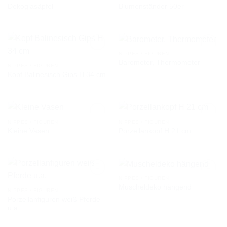
Dekoglasäpfel
Blumenständer 50er
AUF DIE
AUF DIE
WUNSCHLISTE
WUNSCHLISTE
NIPPES / FIGUREN
Barometer, Thermometer
NIPPES / FIGUREN
Kopf Balinesisch Gips H 34 cm
AUF DIE
AUF DIE
WUNSCHLISTE
WUNSCHLISTE
NIPPES / FIGUREN
NIPPES / FIGUREN
Kleine Vasen
Porzellankopf H 21 cm
AUF DIE
AUF DIE
WUNSCHLISTE
WUNSCHLISTE
NIPPES / FIGUREN
Muscheldeko hängend
NIPPES / FIGUREN
Porzellanfiguren weiß Pferde
AUF DIE
AUF DIE
u.a.
WUNSCHLISTE
WUNSCHLISTE