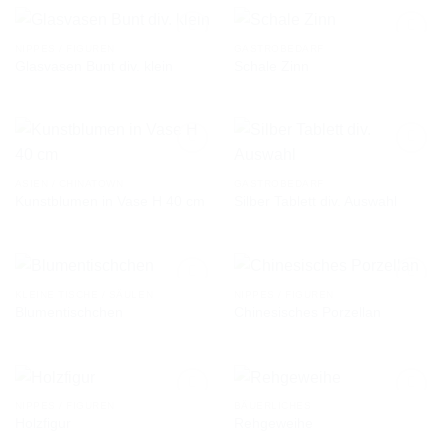
NIPPES / FIGUREN
GASTROBEDARF
Glasvasen Bunt div. klein
Schale Zinn
AUF DIE
AUF DIE
WUNSCHLISTE
WUNSCHLISTE
ASIEN / CHINATOWN
GASTROBEDARF
Kunstblumen in Vase H 40 cm
Silber Tablett div. Auswahl
AUF DIE
AUF DIE
WUNSCHLISTE
WUNSCHLISTE
KLEINE TISCHE / SÄULEN
NIPPES / FIGUREN
Blumentischchen
Chinesisches Porzellan
AUF DIE
AUF DIE
WUNSCHLISTE
WUNSCHLISTE
NIPPES / FIGUREN
BÄUERLICHES
Holzfigur
Rehgeweihe