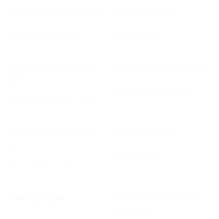
NIPPES / FIGUREN
NIPPES / FIGUREN
Schnitzerei Inka H 23 cm
Krokodil Silber
AUF DIE
AUF DIE
WUNSCHLISTE
WUNSCHLISTE
MURANO
Glasschale Rot-Schwarz
NIPPES / FIGUREN
Leopard Porzellanfigur groß
AUF DIE
AUF DIE
WUNSCHLISTE
WUNSCHLISTE
NIPPES / FIGUREN
Keramikschalen
NIPPES / FIGUREN
Vase metall braun H 12 cm
AUF DIE
AUF DIE
WUNSCHLISTE
WUNSCHLISTE
KLERIKALES