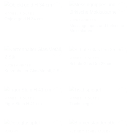
NIPPES / FIGUREN
Objekt gold H 34 cm
KÜCHEN-NIPPES
Messingnippes und türkische
AUF DIE
AUF DIE
Mokkakanne
WUNSCHLISTE
WUNSCHLISTE
NIPPES / FIGUREN
Schale Glas Dm 25 cm
KÜCHEN-NIPPES
Kerzenhalter Glas/Metall, 2 Stk
AUF DIE
AUF DIE
WUNSCHLISTE
WUNSCHLISTE
NIPPES / FIGUREN
NIPPES / FIGUREN
Figur Stein H 41 cm
Tischspiegel
AUF DIE
AUF DIE
WUNSCHLISTE
WUNSCHLISTE
MURANO
KLEINE TISCHE / SÄULEN