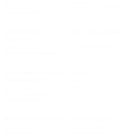
NIPPES / FIGUREN
KÜCHEN-NIPPES
Schatullen und
Kerzenleuchter aus Messing
AUF DIE
AUF DIE
Schmuckschachteln
Div.
WUNSCHLISTE
WUNSCHLISTE
BÜCHER
Buchstützen Maulwurf
NIPPES / FIGUREN
Truhe mit rotem Krokoleder
AUF DIE
AUF DIE
WUNSCHLISTE
WUNSCHLISTE
NIPPES / FIGUREN
Hirsch
NIPPES / FIGUREN
div Afrikanische Masken,
AUF DIE
AUF DIE
Asiatika (Auswahl)
WUNSCHLISTE
WUNSCHLISTE
INSTRUMENTE
GLÄSER / KARAFFEN
Akustikgitarren und Laute
Bleikristallnippes