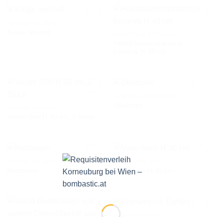
NIPPES / FIGUREN
Krüge speziell
KÜNSTLICHE PFLANZEN
Häkelblumenstrauss in
AUF DIE
AUF DIE
Keramik H 40 cm
WUNSCHLISTE
WUNSCHLISTE
ANDERE LEUCHTMITTEL
Öllampen
NIPPES / FIGUREN
Vasen S/W H 30 cm, 2 Stück
AUF DIE
AUF DIE
WUNSCHLISTE
WUNSCHLISTE
NIPPES / FIGUREN
NIPPES / FIGUREN
Holzbaum
Vase Stein H 30 cm
AUF DIE
AUF DIE
WUNSCHLISTE
WUNSCHLISTE
NIPPES / FIGUREN