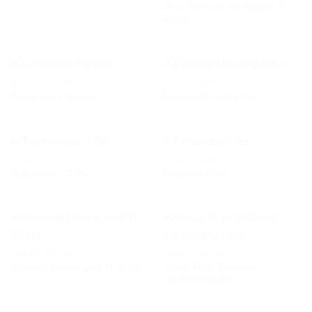
Vase Schwarz mit Ringen H
AUF DIE
AUF DIE
53cm
WUNSCHLISTE
WUNSCHLISTE
NIPPES / FIGUREN
KÜCHEN-NIPPES
Gargoyles Figuren
Etagere Messing Klein
AUF DIE
AUF DIE
WUNSCHLISTE
WUNSCHLISTE
MURANO
KÜCHEN-NIPPES
Tulpenvase, 2 Stk
Kerzenleuchter
AUF DIE
AUF DIE
WUNSCHLISTE
WUNSCHLISTE
NIPPES / FIGUREN
NIPPES / FIGUREN
Venus Figur Botticelli
Vase mit Deckel gold H 30 cm
AUF DIE
AUF DIE
nachempfunden
WUNSCHLISTE
WUNSCHLISTE