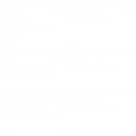
ASIEN / CHINATOWN
Chinesische Figur
KÜCHEN-NIPPES
Kerzenleuchter 5 armig
AUF DIE
AUF DIE
Messing
WUNSCHLISTE
WUNSCHLISTE
GESCHIRR
Messingschale Trauben
NIPPES / FIGUREN
Holzschwert Afrika L 90 cm
AUF DIE
AUF DIE
WUNSCHLISTE
WUNSCHLISTE
NIPPES / FIGUREN
Terracotta Figuren China
NIPPES / FIGUREN
Nippes Lippizaner Porzellan, 2
AUF DIE
AUF DIE
Stück
WUNSCHLISTE
WUNSCHLISTE