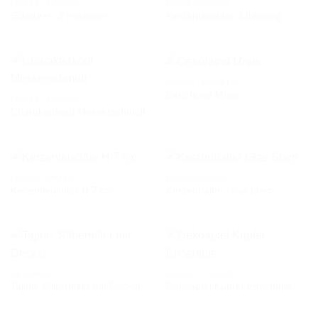
NIPPES / FIGUREN
KÜCHEN-NIPPES
Schale m. 3 Holzeiern
Kerzenleuchter 3 flammig
AUF DIE
AUF DIE
WUNSCHLISTE
WUNSCHLISTE
NIPPES / FIGUREN
Dekohund Mops
NIPPES / FIGUREN
Charakterkopf Messerschmidt
AUF DIE
AUF DIE
WUNSCHLISTE
WUNSCHLISTE
KÜCHEN-NIPPES
KÜCHEN-NIPPES
Kerzenleuchter H 7 cm
Kerzenhalter Glas Stern
AUF DIE
AUF DIE
WUNSCHLISTE
WUNSCHLISTE
GESCHIRR
NIPPES / FIGUREN
Tajine, Silberteller mit Deckel
Dekoäpfel Kupfer Ensemble
AUF DIE
AUF DIE
WUNSCHLISTE
WUNSCHLISTE