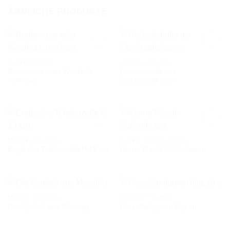
ÄHNLICHE PRODUKTE
GASTROBEDARF
NIPPES / FIGUREN
Bodenvase oder Windlicht,
Holzschatulle mit
AUF DIE
AUF DIE
mehrere
Stecknadelkissen
WUNSCHLISTE
WUNSCHLISTE
NIPPES / FIGUREN
KÜNSTLICHE PFLANZEN
Englische Telefonzelle H 19 cm
Kleine Plastik-Sukkulenten
AUF DIE
AUF DIE
WUNSCHLISTE
WUNSCHLISTE
NIPPES / FIGUREN
NIPPES / FIGUREN
Om Symbol aus Messing
Porzellanfiguren filigran
AUF DIE
AUF DIE
WUNSCHLISTE
WUNSCHLISTE