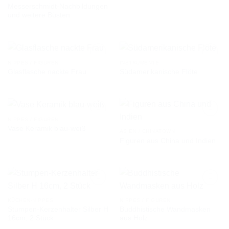
WUNSCHLISTE
WUNSCHLISTE
Messerschmidt-Nachbildungen
und weitere Büsten
NIPPES / FIGUREN
INSTRUMENTE
Glasflasche nackte Frau
Südamerikanische Flöte
AUF DIE
AUF DIE
WUNSCHLISTE
WUNSCHLISTE
NIPPES / FIGUREN
Vase Keramik blau-weiß
ASIEN / CHINATOWN
Figuren aus China und Indien
AUF DIE
AUF DIE
WUNSCHLISTE
WUNSCHLISTE
KÜCHEN-NIPPES
NIPPES / FIGUREN
Stumpen-Kerzenhalter Silber H
Buddhistische Wandmasken
AUF DIE
AUF DIE
16cm, 2 Stück
aus Holz
WUNSCHLISTE
WUNSCHLISTE