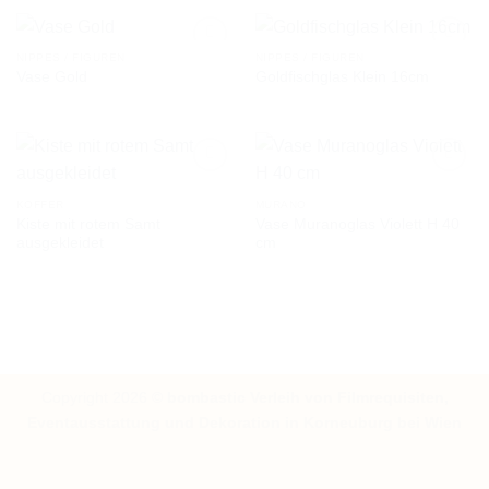
NIPPES / FIGUREN
NIPPES / FIGUREN
Vase Gold
Goldfischglas Klein 16cm
AUF DIE
AUF DIE
WUNSCHLISTE
WUNSCHLISTE
KOFFER
MURANO
Kiste mit rotem Samt
Vase Muranoglas Violett H 40
AUF DIE
AUF DIE
ausgekleidet
cm
WUNSCHLISTE
WUNSCHLISTE
Copyright 2026 ©
bombastic Verleih von Filmrequisiten,
Eventausstattung und Dekoration in Korneuburg bei Wien