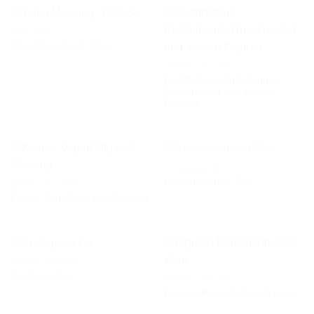
GESCHIRR
Teller Messing, 3 Stück
AUF DIE
AUF DIE
NIPPES / FIGUREN
WUNSCHLISTE
WUNSCHLISTE
Buddhafigur, Kristallkugel,
Nussknacker und andere
Figuren
KÜCHEN-NIPPES
Kerzenleuchter 50er
NIPPES / FIGUREN
Kleiner Vogelkäfig aus Messing
AUF DIE
AUF DIE
WUNSCHLISTE
WUNSCHLISTE
NIPPES / FIGUREN
Analogwecker
NIPPES / FIGUREN
Figuren Porzellanhunde klein
AUF DIE
AUF DIE
WUNSCHLISTE
WUNSCHLISTE