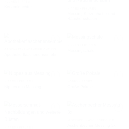
KÜCHEN-NIPPES
Kerzenleuchter
NIPPES / FIGUREN
Messing Kerzenhalter und
AUF DIE
AUF DIE
Räucherschalen
WUNSCHLISTE
WUNSCHLISTE
NIPPES / FIGUREN
GESCHÄFT / LADENEINRICHTUNG
Messingschale
Apothekerflaschenensemble
AUF DIE
AUF DIE
WUNSCHLISTE
WUNSCHLISTE
NIPPES / FIGUREN
HOBBY / SPORT
Nippes aus Messing
Große Pokale
AUF DIE
AUF DIE
WUNSCHLISTE
WUNSCHLISTE
MISTKÜBEL / ASCHENBECHER
Aschenbecher Messing 3x
AUF DIE
AUF DIE
NIPPES / FIGUREN