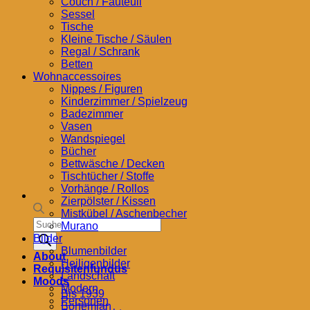
Couch / Fauteuil
Sessel
Tische
Kleine Tische / Säulen
Regal / Schrank
Betten
Wohnaccessoires
Nippes / Figuren
Kinderzimmer / Spielzeug
Badezimmer
Vasen
Wandspiegel
Bücher
Bettwäsche / Decken
Tischtücher / Stoffe
Vorhänge / Rollos
Zierpölster / Kissen
Mistkübel / Aschenbecher
Products
Murano
search
Bilder
Blumenbilder
About
Heiligenbilder
Requisitenfundus
Landschaft
Moods
Modern
Bis 1939
Personen
Bohemian