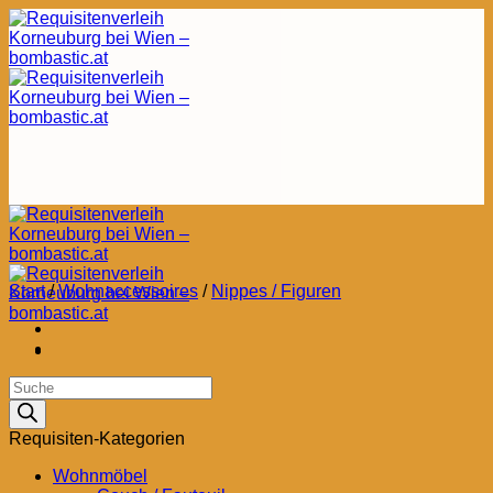
Zum
Inhalt
springen
Start
/
Wohnaccessoires
/
Nippes / Figuren
Products
search
Requisiten-Kategorien
Wohnmöbel