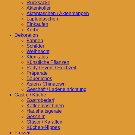
Rucksäcke
Aktenkoffer
Aktentaschen / Aktenmappen
Laptoptaschen
Einkaufen
Körbe
Dekoration
Fahnen
Schilder
Weihnacht
Klerikales
Künstliche Pflanzen
Party / Event / Hochzeit
Präparate
Bäuerliches
Asien / Chinatown
Geschäft / Ladeneinrichtung
Gastro / Küche
Gastrobedarf
Kaffeemaschinen
Haushaltsgeräte
Geschirr
Gläser / Karaffen
Küchen-Nippes
Freizeit