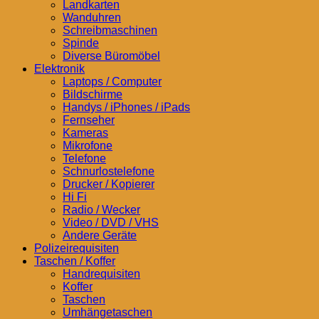
Landkarten
Wanduhren
Schreibmaschinen
Spinde
Diverse Büromöbel
Elektronik
Laptops / Computer
Bildschirme
Handys / iPhones / iPads
Fernseher
Kameras
Mikrofone
Telefone
Schnurlostelefone
Drucker / Kopierer
Hi Fi
Radio / Wecker
Video / DVD / VHS
Andere Geräte
Polizeirequisiten
Taschen / Koffer
Handrequisiten
Koffer
Taschen
Umhängetaschen