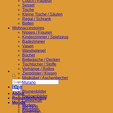
Couch / Fauteuil
Sessel
Tische
Kleine Tische / Säulen
Regal / Schrank
Betten
Wohnaccessoires
Nippes / Figuren
Kinderzimmer / Spielzeug
Badezimmer
Vasen
Wandspiegel
Bücher
Bettwäsche / Decken
Tischtücher / Stoffe
Vorhänge / Rollos
Zierpölster / Kissen
Mistkübel / Aschenbecher
Products
Murano
search
Bilder
Blumenbilder
About
Heiligenbilder
Requisitenfundus
Landschaft
Moods
Modern
Bis 1939
Personen
Bohemian