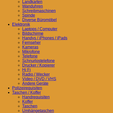
Landkarten
Wanduhren
Schreibmaschinen
Spinde
Diverse Büromöbel
Elektronik
Laptops / Computer
Bildschirme
Handys / iPhones / iPads
Fernseher
Kameras
Mikrofone
Telefone
Schnurlostelefone
Drucker / Kopierer
Hi Fi
Radio / Wecker
Video / DVD / VHS
Andere Geräte
Polizeirequisiten
Taschen / Koffer
Handrequisiten
Koffer
Taschen
Umhängetaschen