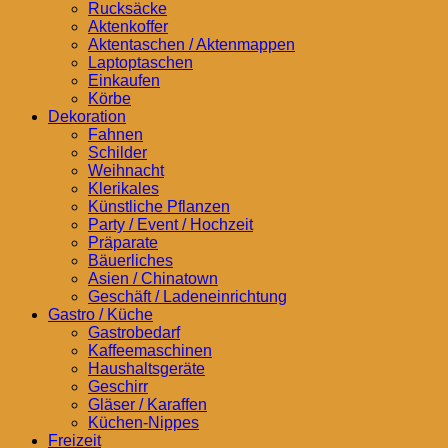
Rucksäcke
Aktenkoffer
Aktentaschen / Aktenmappen
Laptoptaschen
Einkaufen
Körbe
Dekoration
Fahnen
Schilder
Weihnacht
Klerikales
Künstliche Pflanzen
Party / Event / Hochzeit
Präparate
Bäuerliches
Asien / Chinatown
Geschäft / Ladeneinrichtung
Gastro / Küche
Gastrobedarf
Kaffeemaschinen
Haushaltsgeräte
Geschirr
Gläser / Karaffen
Küchen-Nippes
Freizeit