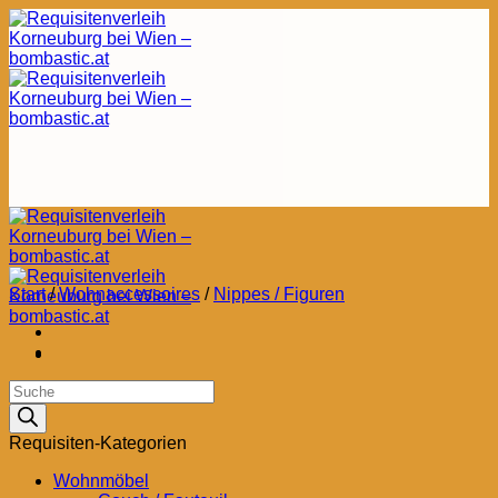
Zum
Inhalt
springen
Start
/
Wohnaccessoires
/
Nippes / Figuren
Products
search
Requisiten-Kategorien
Wohnmöbel