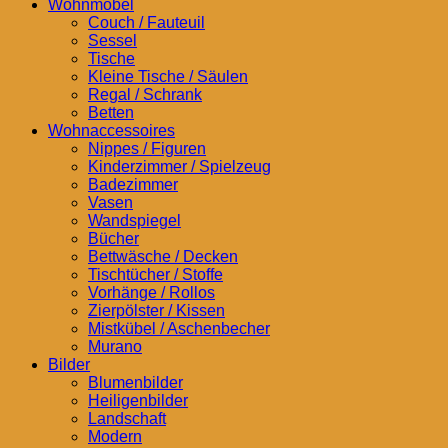
Wohnmöbel
Couch / Fauteuil
Sessel
Tische
Kleine Tische / Säulen
Regal / Schrank
Betten
Wohnaccessoires
Nippes / Figuren
Kinderzimmer / Spielzeug
Badezimmer
Vasen
Wandspiegel
Bücher
Bettwäsche / Decken
Tischtücher / Stoffe
Vorhänge / Rollos
Zierpölster / Kissen
Mistkübel / Aschenbecher
Murano
Bilder
Blumenbilder
Heiligenbilder
Landschaft
Modern