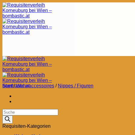
Zum
Inhalt
springen
Start
/
Wohnaccessoires
/
Nippes / Figuren
Products
search
Requisiten-Kategorien