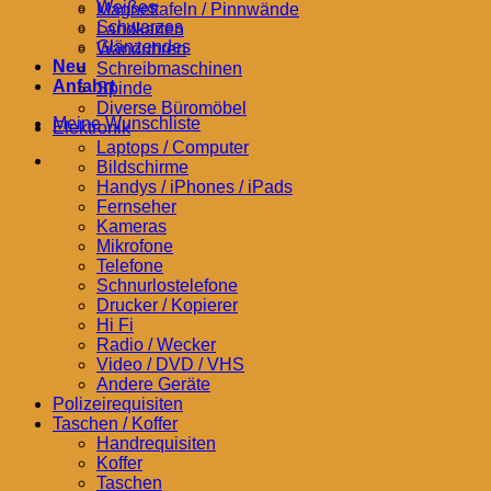
Weißes
Magnettafeln / Pinnwände
Schwarzes
Landkarten
Glänzendes
Wanduhren
Neu
Schreibmaschinen
Anfahrt
Spinde
Diverse Büromöbel
Meine Wunschliste
Elektronik
Laptops / Computer
Bildschirme
Handys / iPhones / iPads
Fernseher
Kameras
Mikrofone
Telefone
Schnurlostelefone
Drucker / Kopierer
Hi Fi
Radio / Wecker
Video / DVD / VHS
Andere Geräte
Polizeirequisiten
Taschen / Koffer
Handrequisiten
Koffer
Taschen