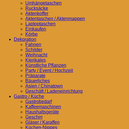
Umhängetaschen
Rucksäcke
Aktenkoffer
Aktentaschen / Aktenmappen
Laptoptaschen
Einkaufen
Körbe
Dekoration
Fahnen
Schilder
Weihnacht
Klerikales
Künstliche Pflanzen
Party / Event / Hochzeit
Präparate
Bäuerliches
Asien / Chinatown
Geschäft / Ladeneinrichtung
Gastro / Küche
Gastrobedarf
Kaffeemaschinen
Haushaltsgeräte
Geschirr
Gläser / Karaffen
Küchen-Nippes