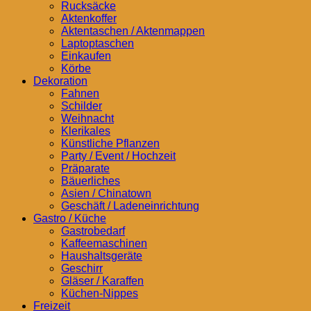
Rucksäcke
Aktenkoffer
Aktentaschen / Aktenmappen
Laptoptaschen
Einkaufen
Körbe
Dekoration
Fahnen
Schilder
Weihnacht
Klerikales
Künstliche Pflanzen
Party / Event / Hochzeit
Präparate
Bäuerliches
Asien / Chinatown
Geschäft / Ladeneinrichtung
Gastro / Küche
Gastrobedarf
Kaffeemaschinen
Haushaltsgeräte
Geschirr
Gläser / Karaffen
Küchen-Nippes
Freizeit