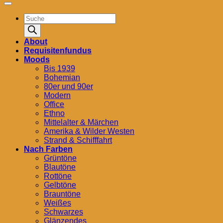
Products
search
About
Requisitenfundus
Moods
Bis 1939
Bohemian
80er und 90er
Modern
Office
Ethno
Mittelalter & Märchen
Amerika & Wilder Westen
Strand & Schifffahrt
Nach Farben
Grüntöne
Blautöne
Rottöne
Gelbtöne
Brauntöne
Weißes
Schwarzes
Glänzendes