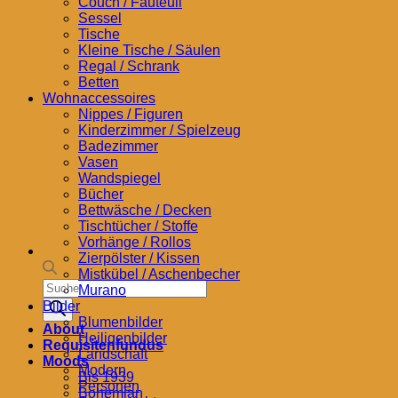
Couch / Fauteuil
Sessel
Tische
Kleine Tische / Säulen
Regal / Schrank
Betten
Wohnaccessoires
Nippes / Figuren
Kinderzimmer / Spielzeug
Badezimmer
Vasen
Wandspiegel
Bücher
Bettwäsche / Decken
Tischtücher / Stoffe
Vorhänge / Rollos
Zierpölster / Kissen
Mistkübel / Aschenbecher
Products
Murano
search
Bilder
Blumenbilder
About
Heiligenbilder
Requisitenfundus
Landschaft
Moods
Modern
Bis 1939
Personen
Bohemian