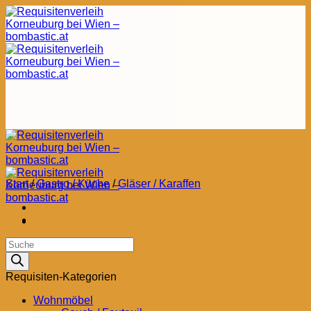
Zum
Inhalt
springen
Start
/
Gastro / Küche
/
Gläser / Karaffen
Products
search
Requisiten-Kategorien
Wohnmöbel