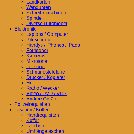
Landkarten
Wanduhren
Schreibmaschinen
Spinde
Diverse Büromöbel
Elektronik
Laptops / Computer
Bildschirme
Handys / iPhones / iPads
Fernseher
Kameras
Mikrofone
Telefone
Schnurlostelefone
Drucker / Kopierer
Hi Fi
Radio / Wecker
Video / DVD / VHS
Andere Geräte
Polizeirequisiten
Taschen / Koffer
Handrequisiten
Koffer
Taschen
Umhängetaschen