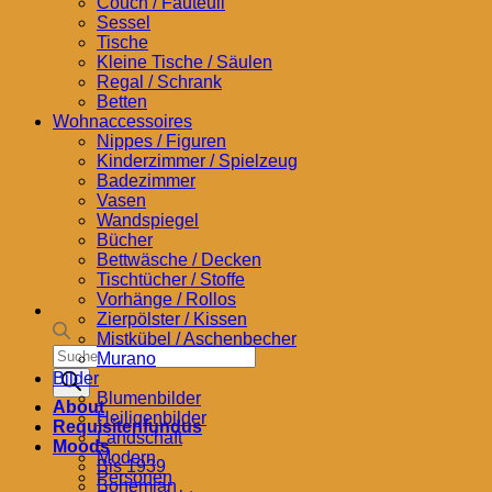
Couch / Fauteuil
Sessel
Tische
Kleine Tische / Säulen
Regal / Schrank
Betten
Wohnaccessoires
Nippes / Figuren
Kinderzimmer / Spielzeug
Badezimmer
Vasen
Wandspiegel
Bücher
Bettwäsche / Decken
Tischtücher / Stoffe
Vorhänge / Rollos
Zierpölster / Kissen
Mistkübel / Aschenbecher
Products
Murano
search
Bilder
Blumenbilder
About
Heiligenbilder
Requisitenfundus
Landschaft
Moods
Modern
Bis 1939
Personen
Bohemian