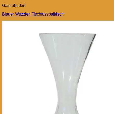
Gastrobedarf
Blauer Wuzzler, Tischfussballtisch