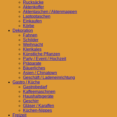
Rucksäcke
Aktenkoffer
Aktentaschen / Aktenmappen
Laptoptaschen
Einkaufen
Körbe
Dekoration
Fahnen
Schilder
Weihnacht
Klerikales
Künstliche Pflanzen
Party / Event / Hochzeit
Präparate
Bäuerliches
Asien / Chinatown
Geschäft / Ladeneinrichtung
Gastro / Küche
Gastrobedarf
Kaffeemaschinen
Haushaltsgeräte
Geschirr
Gläser / Karaffen
Küchen-Nippes
Freizeit