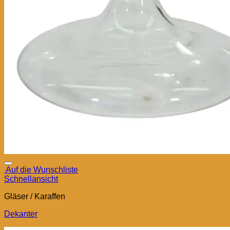
Auf die Wunschliste
Schnellansicht
Gläser / Karaffen
Dekanter