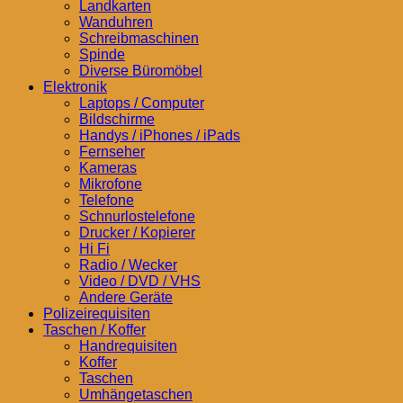
Landkarten
Wanduhren
Schreibmaschinen
Spinde
Diverse Büromöbel
Elektronik
Laptops / Computer
Bildschirme
Handys / iPhones / iPads
Fernseher
Kameras
Mikrofone
Telefone
Schnurlostelefone
Drucker / Kopierer
Hi Fi
Radio / Wecker
Video / DVD / VHS
Andere Geräte
Polizeirequisiten
Taschen / Koffer
Handrequisiten
Koffer
Taschen
Umhängetaschen