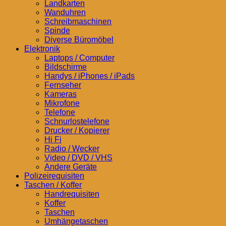
Landkarten
Wanduhren
Schreibmaschinen
Spinde
Diverse Büromöbel
Elektronik
Laptops / Computer
Bildschirme
Handys / iPhones / iPads
Fernseher
Kameras
Mikrofone
Telefone
Schnurlostelefone
Drucker / Kopierer
Hi Fi
Radio / Wecker
Video / DVD / VHS
Andere Geräte
Polizeirequisiten
Taschen / Koffer
Handrequisiten
Koffer
Taschen
Umhängetaschen