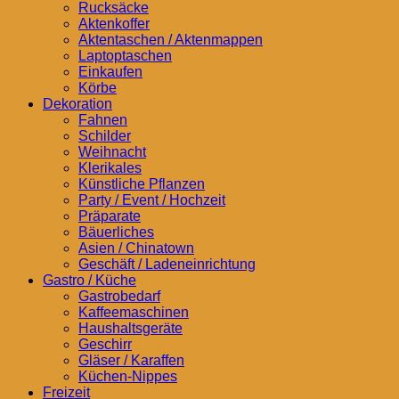
Rucksäcke
Aktenkoffer
Aktentaschen / Aktenmappen
Laptoptaschen
Einkaufen
Körbe
Dekoration
Fahnen
Schilder
Weihnacht
Klerikales
Künstliche Pflanzen
Party / Event / Hochzeit
Präparate
Bäuerliches
Asien / Chinatown
Geschäft / Ladeneinrichtung
Gastro / Küche
Gastrobedarf
Kaffeemaschinen
Haushaltsgeräte
Geschirr
Gläser / Karaffen
Küchen-Nippes
Freizeit