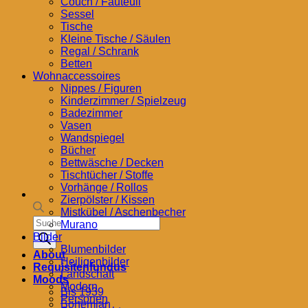
Couch / Fauteuil
Sessel
Tische
Kleine Tische / Säulen
Regal / Schrank
Betten
Wohnaccessoires
Nippes / Figuren
Kinderzimmer / Spielzeug
Badezimmer
Vasen
Wandspiegel
Bücher
Bettwäsche / Decken
Tischtücher / Stoffe
Vorhänge / Rollos
Zierpölster / Kissen
Mistkübel / Aschenbecher
Products
Murano
search
Bilder
Blumenbilder
About
Heiligenbilder
Requisitenfundus
Landschaft
Moods
Modern
Bis 1939
Personen
Bohemian