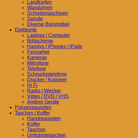
Landkarten
Wanduhren
Schreibmaschinen
Spinde
Diverse Büromöbel
Elektronik
Laptops / Computer
Bildschirme
Handys / iPhones / iPads
Fernseher
Kameras
Mikrofone
Telefone
Schnurlostelefone
Drucker / Kopierer
Hi Fi
Radio / Wecker
Video / DVD / VHS
Andere Geräte
Polizeirequisiten
Taschen / Koffer
Handrequisiten
Koffer
Taschen
Umhängetaschen