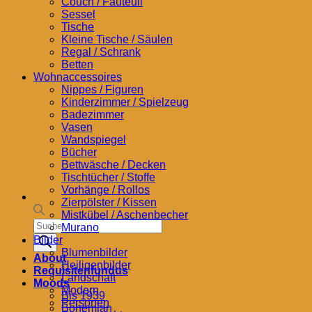
Couch / Fauteuil
Sessel
Tische
Kleine Tische / Säulen
Regal / Schrank
Betten
Wohnaccessoires
Nippes / Figuren
Kinderzimmer / Spielzeug
Badezimmer
Vasen
Wandspiegel
Bücher
Bettwäsche / Decken
Tischtücher / Stoffe
Vorhänge / Rollos
Zierpölster / Kissen
Mistkübel / Aschenbecher
Products
Murano
search
Bilder
Blumenbilder
About
Heiligenbilder
Requisitenfundus
Landschaft
Moods
Modern
Bis 1939
Personen
Bohemian