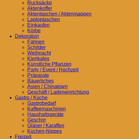
Rucksäcke
Aktenkoffer
Aktentaschen / Aktenmappen
Laptoptaschen
Einkaufen
Körbe
Dekoration
Fahnen
Schilder
Weihnacht
Klerikales
Künstliche Pflanzen
Party / Event / Hochzeit
Präparate
Bäuerliches
Asien / Chinatown
Geschäft / Ladeneinrichtung
Gastro / Küche
Gastrobedarf
Kaffeemaschinen
Haushaltsgeräte
Geschirr
Gläser / Karaffen
Küchen-Nippes
Freizeit