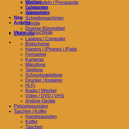
Weißes
Magnettafeln / Pinnwände
Schwarzes
Landkarten
Glänzendes
Wanduhren
Neu
Schreibmaschinen
Anfahrt
Spinde
Diverse Büromöbel
Meine Wunschliste
Elektronik
Laptops / Computer
Bildschirme
Handys / iPhones / iPads
Fernseher
Kameras
Mikrofone
Telefone
Schnurlostelefone
Drucker / Kopierer
Hi Fi
Radio / Wecker
Video / DVD / VHS
Andere Geräte
Polizeirequisiten
Taschen / Koffer
Handrequisiten
Koffer
Taschen