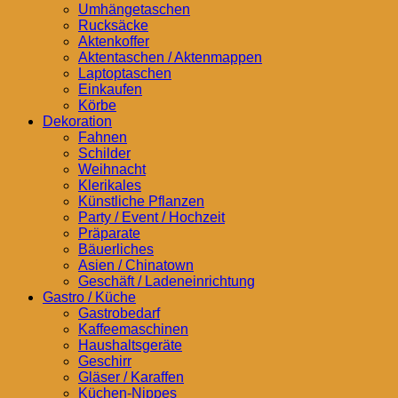
Umhängetaschen
Rucksäcke
Aktenkoffer
Aktentaschen / Aktenmappen
Laptoptaschen
Einkaufen
Körbe
Dekoration
Fahnen
Schilder
Weihnacht
Klerikales
Künstliche Pflanzen
Party / Event / Hochzeit
Präparate
Bäuerliches
Asien / Chinatown
Geschäft / Ladeneinrichtung
Gastro / Küche
Gastrobedarf
Kaffeemaschinen
Haushaltsgeräte
Geschirr
Gläser / Karaffen
Küchen-Nippes