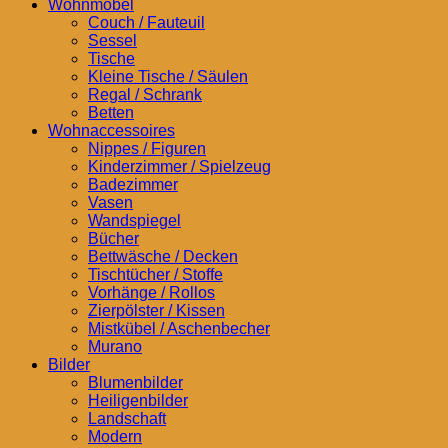
Wohnmöbel
Couch / Fauteuil
Sessel
Tische
Kleine Tische / Säulen
Regal / Schrank
Betten
Wohnaccessoires
Nippes / Figuren
Kinderzimmer / Spielzeug
Badezimmer
Vasen
Wandspiegel
Bücher
Bettwäsche / Decken
Tischtücher / Stoffe
Vorhänge / Rollos
Zierpölster / Kissen
Mistkübel / Aschenbecher
Murano
Bilder
Blumenbilder
Heiligenbilder
Landschaft
Modern