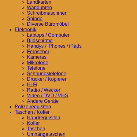
Landkarten
Wanduhren
Schreibmaschinen
Spinde
Diverse Büromöbel
Elektronik
Laptops / Computer
Bildschirme
Handys / iPhones / iPads
Fernseher
Kameras
Mikrofone
Telefone
Schnurlostelefone
Drucker / Kopierer
Hi Fi
Radio / Wecker
Video / DVD / VHS
Andere Geräte
Polizeirequisiten
Taschen / Koffer
Handrequisiten
Koffer
Taschen
Umhängetaschen