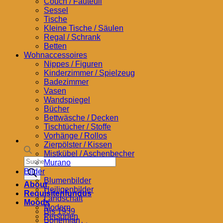
Couch / Fauteuil
Sessel
Tische
Kleine Tische / Säulen
Regal / Schrank
Betten
Wohnaccessoires
Nippes / Figuren
Kinderzimmer / Spielzeug
Badezimmer
Vasen
Wandspiegel
Bücher
Bettwäsche / Decken
Tischtücher / Stoffe
Vorhänge / Rollos
Zierpölster / Kissen
Mistkübel / Aschenbecher
Products
Murano
search
Bilder
Blumenbilder
About
Heiligenbilder
Requisitenfundus
Landschaft
Moods
Modern
Bis 1939
Personen
Bohemian