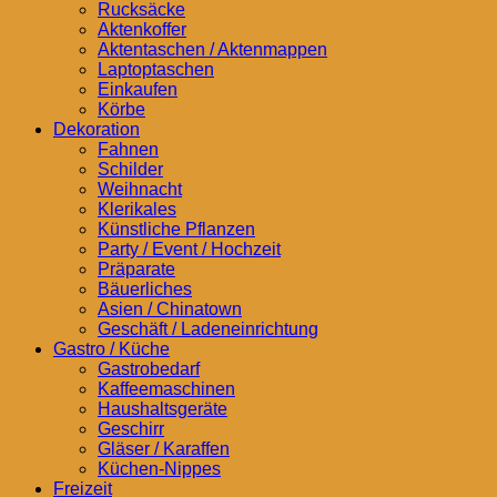
Rucksäcke
Aktenkoffer
Aktentaschen / Aktenmappen
Laptoptaschen
Einkaufen
Körbe
Dekoration
Fahnen
Schilder
Weihnacht
Klerikales
Künstliche Pflanzen
Party / Event / Hochzeit
Präparate
Bäuerliches
Asien / Chinatown
Geschäft / Ladeneinrichtung
Gastro / Küche
Gastrobedarf
Kaffeemaschinen
Haushaltsgeräte
Geschirr
Gläser / Karaffen
Küchen-Nippes
Freizeit