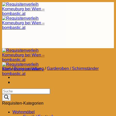
Zum
Inhalt
springen
Start
/
Büroausstattung
/
Garderoben / Schirmständer
Products
search
Requisiten-Kategorien
Wohnmöbel