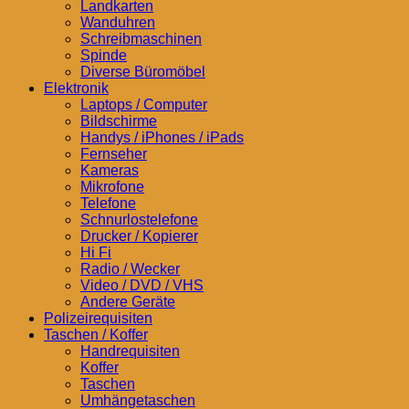
Landkarten
Wanduhren
Schreibmaschinen
Spinde
Diverse Büromöbel
Elektronik
Laptops / Computer
Bildschirme
Handys / iPhones / iPads
Fernseher
Kameras
Mikrofone
Telefone
Schnurlostelefone
Drucker / Kopierer
Hi Fi
Radio / Wecker
Video / DVD / VHS
Andere Geräte
Polizeirequisiten
Taschen / Koffer
Handrequisiten
Koffer
Taschen
Umhängetaschen