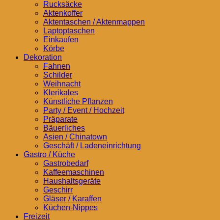
Rucksäcke
Aktenkoffer
Aktentaschen / Aktenmappen
Laptoptaschen
Einkaufen
Körbe
Dekoration
Fahnen
Schilder
Weihnacht
Klerikales
Künstliche Pflanzen
Party / Event / Hochzeit
Präparate
Bäuerliches
Asien / Chinatown
Geschäft / Ladeneinrichtung
Gastro / Küche
Gastrobedarf
Kaffeemaschinen
Haushaltsgeräte
Geschirr
Gläser / Karaffen
Küchen-Nippes
Freizeit