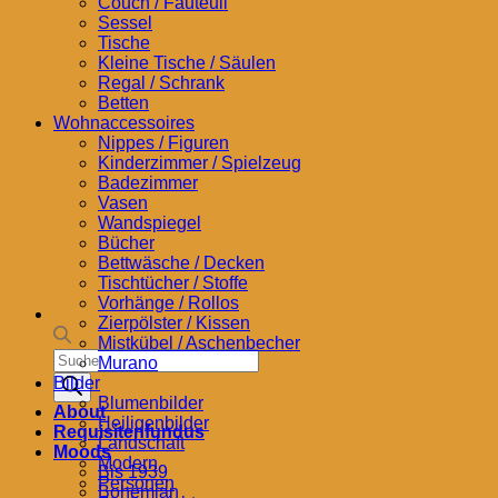
Couch / Fauteuil
Sessel
Tische
Kleine Tische / Säulen
Regal / Schrank
Betten
Wohnaccessoires
Nippes / Figuren
Kinderzimmer / Spielzeug
Badezimmer
Vasen
Wandspiegel
Bücher
Bettwäsche / Decken
Tischtücher / Stoffe
Vorhänge / Rollos
Zierpölster / Kissen
Mistkübel / Aschenbecher
Products
Murano
search
Bilder
Blumenbilder
About
Heiligenbilder
Requisitenfundus
Landschaft
Moods
Modern
Bis 1939
Personen
Bohemian