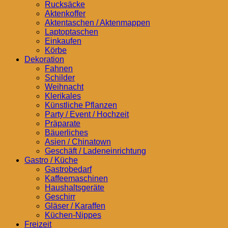
Rucksäcke
Aktenkoffer
Aktentaschen / Aktenmappen
Laptoptaschen
Einkaufen
Körbe
Dekoration
Fahnen
Schilder
Weihnacht
Klerikales
Künstliche Pflanzen
Party / Event / Hochzeit
Präparate
Bäuerliches
Asien / Chinatown
Geschäft / Ladeneinrichtung
Gastro / Küche
Gastrobedarf
Kaffeemaschinen
Haushaltsgeräte
Geschirr
Gläser / Karaffen
Küchen-Nippes
Freizeit