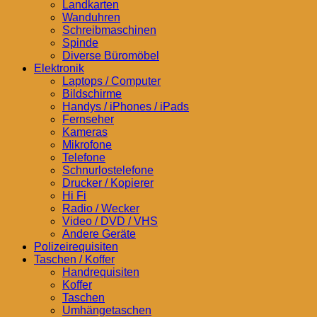
Landkarten
Wanduhren
Schreibmaschinen
Spinde
Diverse Büromöbel
Elektronik
Laptops / Computer
Bildschirme
Handys / iPhones / iPads
Fernseher
Kameras
Mikrofone
Telefone
Schnurlostelefone
Drucker / Kopierer
Hi Fi
Radio / Wecker
Video / DVD / VHS
Andere Geräte
Polizeirequisiten
Taschen / Koffer
Handrequisiten
Koffer
Taschen
Umhängetaschen