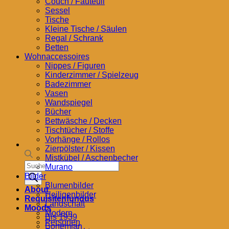
Couch / Fauteuil
Sessel
Tische
Kleine Tische / Säulen
Regal / Schrank
Betten
Wohnaccessoires
Nippes / Figuren
Kinderzimmer / Spielzeug
Badezimmer
Vasen
Wandspiegel
Bücher
Bettwäsche / Decken
Tischtücher / Stoffe
Vorhänge / Rollos
Zierpölster / Kissen
Mistkübel / Aschenbecher
Products
Murano
search
Bilder
Blumenbilder
About
Heiligenbilder
Requisitenfundus
Landschaft
Moods
Modern
Bis 1939
Personen
Bohemian