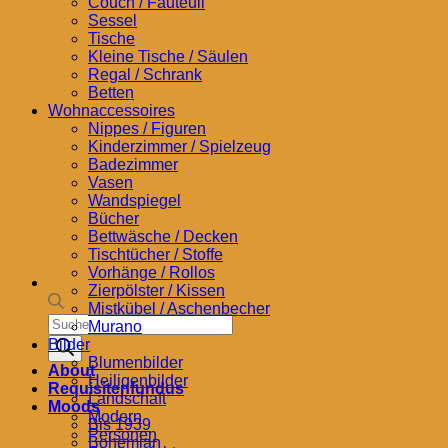
Couch / Fauteuil
Sessel
Tische
Kleine Tische / Säulen
Regal / Schrank
Betten
Wohnaccessoires
Nippes / Figuren
Kinderzimmer / Spielzeug
Badezimmer
Vasen
Wandspiegel
Bücher
Bettwäsche / Decken
Tischtücher / Stoffe
Vorhänge / Rollos
Zierpölster / Kissen
Mistkübel / Aschenbecher
Products
Murano
search
Bilder
Blumenbilder
About
Heiligenbilder
Requisitenfundus
Landschaft
Moods
Modern
Bis 1939
Personen
Bohemian