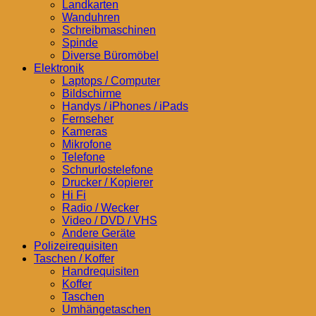
Landkarten
Wanduhren
Schreibmaschinen
Spinde
Diverse Büromöbel
Elektronik
Laptops / Computer
Bildschirme
Handys / iPhones / iPads
Fernseher
Kameras
Mikrofone
Telefone
Schnurlostelefone
Drucker / Kopierer
Hi Fi
Radio / Wecker
Video / DVD / VHS
Andere Geräte
Polizeirequisiten
Taschen / Koffer
Handrequisiten
Koffer
Taschen
Umhängetaschen