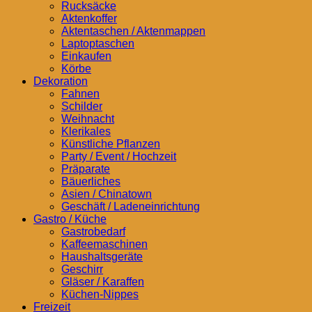
Rucksäcke
Aktenkoffer
Aktentaschen / Aktenmappen
Laptoptaschen
Einkaufen
Körbe
Dekoration
Fahnen
Schilder
Weihnacht
Klerikales
Künstliche Pflanzen
Party / Event / Hochzeit
Präparate
Bäuerliches
Asien / Chinatown
Geschäft / Ladeneinrichtung
Gastro / Küche
Gastrobedarf
Kaffeemaschinen
Haushaltsgeräte
Geschirr
Gläser / Karaffen
Küchen-Nippes
Freizeit