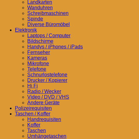
Landkarten
Wanduhren
Schreibmaschinen
Spinde
Diverse Büromöbel
Elektronik
Laptops / Computer
Bildschirme
Handys / iPhones / iPads
Fernseher
Kameras
Mikrofone
Telefone
Schnurlostelefone
Drucker / Kopierer
Hi Fi
Radio / Wecker
Video / DVD / VHS
Andere Geräte
Polizeirequisiten
Taschen / Koffer
Handrequisiten
Koffer
Taschen
Umhängetaschen