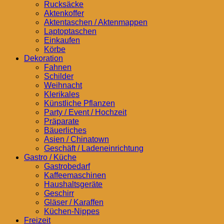
Rucksäcke
Aktenkoffer
Aktentaschen / Aktenmappen
Laptoptaschen
Einkaufen
Körbe
Dekoration
Fahnen
Schilder
Weihnacht
Klerikales
Künstliche Pflanzen
Party / Event / Hochzeit
Präparate
Bäuerliches
Asien / Chinatown
Geschäft / Ladeneinrichtung
Gastro / Küche
Gastrobedarf
Kaffeemaschinen
Haushaltsgeräte
Geschirr
Gläser / Karaffen
Küchen-Nippes
Freizeit