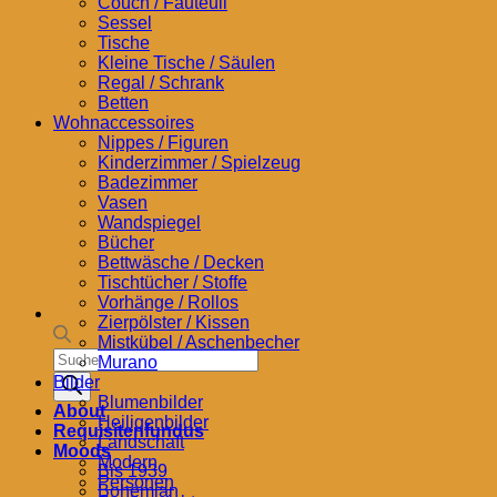
Couch / Fauteuil
Sessel
Tische
Kleine Tische / Säulen
Regal / Schrank
Betten
Wohnaccessoires
Nippes / Figuren
Kinderzimmer / Spielzeug
Badezimmer
Vasen
Wandspiegel
Bücher
Bettwäsche / Decken
Tischtücher / Stoffe
Vorhänge / Rollos
Zierpölster / Kissen
Mistkübel / Aschenbecher
Products
Murano
search
Bilder
Blumenbilder
About
Heiligenbilder
Requisitenfundus
Landschaft
Moods
Modern
Bis 1939
Personen
Bohemian