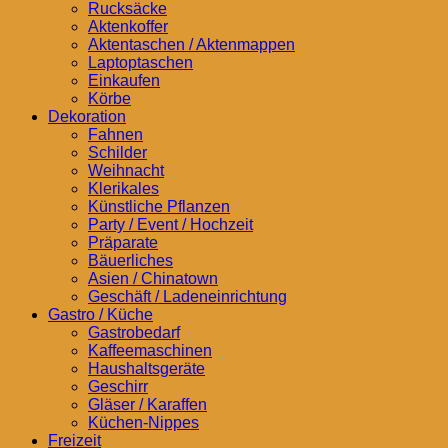
Rucksäcke
Aktenkoffer
Aktentaschen / Aktenmappen
Laptoptaschen
Einkaufen
Körbe
Dekoration
Fahnen
Schilder
Weihnacht
Klerikales
Künstliche Pflanzen
Party / Event / Hochzeit
Präparate
Bäuerliches
Asien / Chinatown
Geschäft / Ladeneinrichtung
Gastro / Küche
Gastrobedarf
Kaffeemaschinen
Haushaltsgeräte
Geschirr
Gläser / Karaffen
Küchen-Nippes
Freizeit