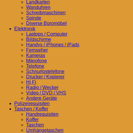
Landkarten
Wanduhren
Schreibmaschinen
Spinde
Diverse Büromöbel
Elektronik
Laptops / Computer
Bildschirme
Handys / iPhones / iPads
Fernseher
Kameras
Mikrofone
Telefone
Schnurlostelefone
Drucker / Kopierer
Hi Fi
Radio / Wecker
Video / DVD / VHS
Andere Geräte
Polizeirequisiten
Taschen / Koffer
Handrequisiten
Koffer
Taschen
Umhängetaschen