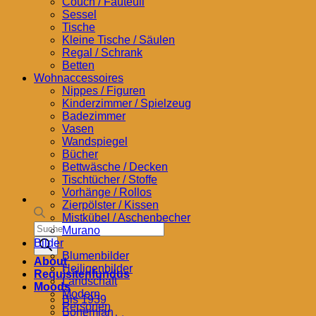
Couch / Fauteuil
Sessel
Tische
Kleine Tische / Säulen
Regal / Schrank
Betten
Wohnaccessoires
Nippes / Figuren
Kinderzimmer / Spielzeug
Badezimmer
Vasen
Wandspiegel
Bücher
Bettwäsche / Decken
Tischtücher / Stoffe
Vorhänge / Rollos
Zierpölster / Kissen
Mistkübel / Aschenbecher
Products
Murano
search
Bilder
Blumenbilder
About
Heiligenbilder
Requisitenfundus
Landschaft
Moods
Modern
Bis 1939
Personen
Bohemian