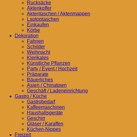
Rucksäcke
Aktenkoffer
Aktentaschen / Aktenmappen
Laptoptaschen
Einkaufen
Körbe
Dekoration
Fahnen
Schilder
Weihnacht
Klerikales
Künstliche Pflanzen
Party / Event / Hochzeit
Präparate
Bäuerliches
Asien / Chinatown
Geschäft / Ladeneinrichtung
Gastro / Küche
Gastrobedarf
Kaffeemaschinen
Haushaltsgeräte
Geschirr
Gläser / Karaffen
Küchen-Nippes
Freizeit