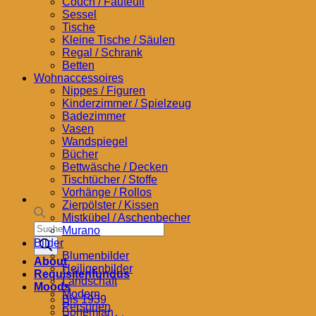
Couch / Fauteuil
Sessel
Tische
Kleine Tische / Säulen
Regal / Schrank
Betten
Wohnaccessoires
Nippes / Figuren
Kinderzimmer / Spielzeug
Badezimmer
Vasen
Wandspiegel
Bücher
Bettwäsche / Decken
Tischtücher / Stoffe
Vorhänge / Rollos
Zierpölster / Kissen
Mistkübel / Aschenbecher
Products
Murano
search
Bilder
Blumenbilder
About
Heiligenbilder
Requisitenfundus
Landschaft
Moods
Modern
Bis 1939
Personen
Bohemian