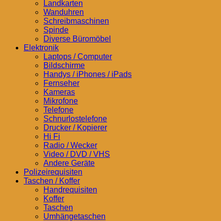
Landkarten
Wanduhren
Schreibmaschinen
Spinde
Diverse Büromöbel
Elektronik
Laptops / Computer
Bildschirme
Handys / iPhones / iPads
Fernseher
Kameras
Mikrofone
Telefone
Schnurlostelefone
Drucker / Kopierer
Hi Fi
Radio / Wecker
Video / DVD / VHS
Andere Geräte
Polizeirequisiten
Taschen / Koffer
Handrequisiten
Koffer
Taschen
Umhängetaschen