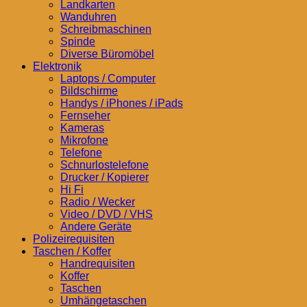
Landkarten
Wanduhren
Schreibmaschinen
Spinde
Diverse Büromöbel
Elektronik
Laptops / Computer
Bildschirme
Handys / iPhones / iPads
Fernseher
Kameras
Mikrofone
Telefone
Schnurlostelefone
Drucker / Kopierer
Hi Fi
Radio / Wecker
Video / DVD / VHS
Andere Geräte
Polizeirequisiten
Taschen / Koffer
Handrequisiten
Koffer
Taschen
Umhängetaschen