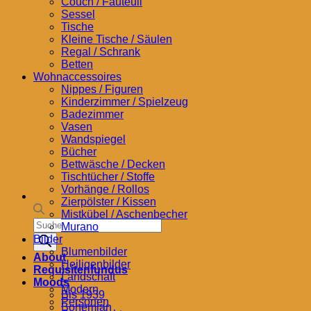
Couch / Fauteuil
Sessel
Tische
Kleine Tische / Säulen
Regal / Schrank
Betten
Wohnaccessoires
Nippes / Figuren
Kinderzimmer / Spielzeug
Badezimmer
Vasen
Wandspiegel
Bücher
Bettwäsche / Decken
Tischtücher / Stoffe
Vorhänge / Rollos
Zierpölster / Kissen
Mistkübel / Aschenbecher
Products
Murano
search
Bilder
Blumenbilder
About
Heiligenbilder
Requisitenfundus
Landschaft
Moods
Modern
Bis 1939
Personen
Bohemian