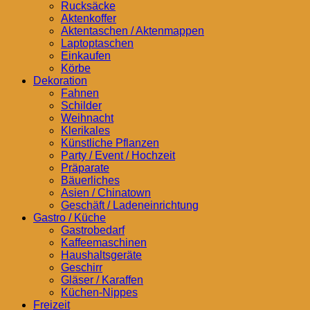
Rucksäcke
Aktenkoffer
Aktentaschen / Aktenmappen
Laptoptaschen
Einkaufen
Körbe
Dekoration
Fahnen
Schilder
Weihnacht
Klerikales
Künstliche Pflanzen
Party / Event / Hochzeit
Präparate
Bäuerliches
Asien / Chinatown
Geschäft / Ladeneinrichtung
Gastro / Küche
Gastrobedarf
Kaffeemaschinen
Haushaltsgeräte
Geschirr
Gläser / Karaffen
Küchen-Nippes
Freizeit