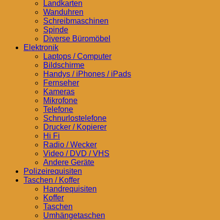
Landkarten
Wanduhren
Schreibmaschinen
Spinde
Diverse Büromöbel
Elektronik
Laptops / Computer
Bildschirme
Handys / iPhones / iPads
Fernseher
Kameras
Mikrofone
Telefone
Schnurlostelefone
Drucker / Kopierer
Hi Fi
Radio / Wecker
Video / DVD / VHS
Andere Geräte
Polizeirequisiten
Taschen / Koffer
Handrequisiten
Koffer
Taschen
Umhängetaschen