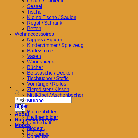
Couch / Fauteuil
Sessel
Tische
Kleine Tische / Säulen
Regal / Schrank
Betten
Wohnaccessoires
Nippes / Figuren
Kinderzimmer / Spielzeug
Badezimmer
Vasen
Wandspiegel
Bücher
Bettwäsche / Decken
Tischtücher / Stoffe
Vorhänge / Rollos
Zierpölster / Kissen
Mistkübel / Aschenbecher
Products
Murano
search
Bilder
Blumenbilder
About
Heiligenbilder
Requisitenfundus
Landschaft
Moods
Modern
Bis 1939
Personen
Bohemian