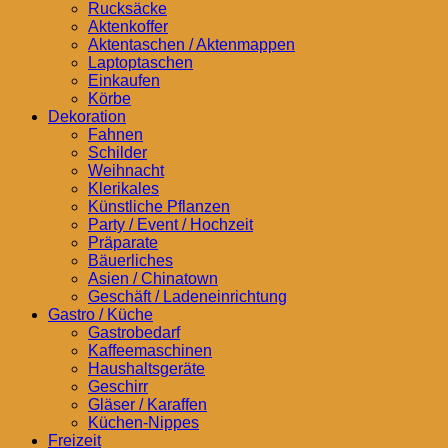
Rucksäcke
Aktenkoffer
Aktentaschen / Aktenmappen
Laptoptaschen
Einkaufen
Körbe
Dekoration
Fahnen
Schilder
Weihnacht
Klerikales
Künstliche Pflanzen
Party / Event / Hochzeit
Präparate
Bäuerliches
Asien / Chinatown
Geschäft / Ladeneinrichtung
Gastro / Küche
Gastrobedarf
Kaffeemaschinen
Haushaltsgeräte
Geschirr
Gläser / Karaffen
Küchen-Nippes
Freizeit