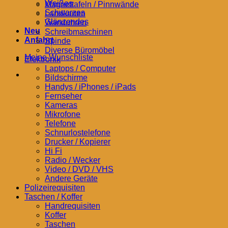
Weißes
Magnettafeln / Pinnwände
Schwarzes
Landkarten
Glänzendes
Wanduhren
Neu
Schreibmaschinen
Anfahrt
Spinde
Diverse Büromöbel
Meine Wunschliste
Elektronik
Laptops / Computer
Bildschirme
Handys / iPhones / iPads
Fernseher
Kameras
Mikrofone
Telefone
Schnurlostelefone
Drucker / Kopierer
Hi Fi
Radio / Wecker
Video / DVD / VHS
Andere Geräte
Polizeirequisiten
Taschen / Koffer
Handrequisiten
Koffer
Taschen