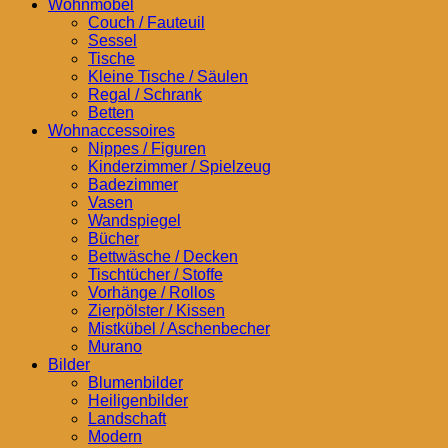
Wohnmöbel
Couch / Fauteuil
Sessel
Tische
Kleine Tische / Säulen
Regal / Schrank
Betten
Wohnaccessoires
Nippes / Figuren
Kinderzimmer / Spielzeug
Badezimmer
Vasen
Wandspiegel
Bücher
Bettwäsche / Decken
Tischtücher / Stoffe
Vorhänge / Rollos
Zierpölster / Kissen
Mistkübel / Aschenbecher
Murano
Bilder
Blumenbilder
Heiligenbilder
Landschaft
Modern