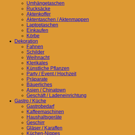
Umhängetaschen
Rucksäcke
Aktenkoffer
Aktentaschen / Aktenmappen
Laptoptaschen
Einkaufen
Körbe
Dekoration
Fahnen
Schilder
Weihnacht
Klerikales
Künstliche Pflanzen
Party / Event / Hochzeit
Präparate
Bäuerliches
Asien / Chinatown
Geschäft / Ladeneinrichtung
Gastro / Küche
Gastrobedarf
Kaffeemaschinen
Haushaltsgeräte
Geschirr
Gläser / Karaffen
Küchen-Nippes