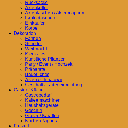
Rucksäcke
Aktenkoffer
Aktentaschen / Aktenmappen
Laptoptaschen
Einkaufen
Körbe
Dekoration
Fahnen
Schilder
Weihnacht
Klerikales
Künstliche Pflanzen
Party / Event / Hochzeit
Präparate
Bäuerliches
Asien / Chinatown
Geschäft / Ladeneinrichtung
Gastro / Küche
Gastrobedarf
Kaffeemaschinen
Haushaltsgeräte
Geschirr
Gläser / Karaffen
Küchen-Nippes
Freizeit