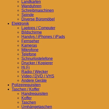
Landkarten
Wanduhren
Schreibmaschinen
Spinde
Diverse Büromöbel
Elektronik
Laptops / Computer
Bildschirme
Handys / iPhones / iPads
Fernseher
Kameras
Mikrofone
Telefone
Schnurlostelefone
Drucker / Kopierer
Hi Fi
Radio / Wecker
Video / DVD / VHS
Andere Geräte
Polizeirequisiten
Taschen / Koffer
Handrequisiten
Koffer
Taschen
Umhängetaschen