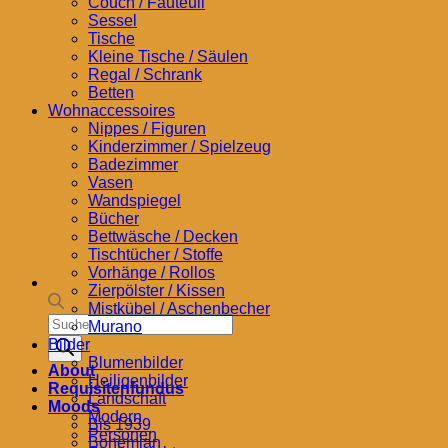
Couch / Fauteuil
Sessel
Tische
Kleine Tische / Säulen
Regal / Schrank
Betten
Wohnaccessoires
Nippes / Figuren
Kinderzimmer / Spielzeug
Badezimmer
Vasen
Wandspiegel
Bücher
Bettwäsche / Decken
Tischtücher / Stoffe
Vorhänge / Rollos
Zierpölster / Kissen
Mistkübel / Aschenbecher
Products
Murano
search
Bilder
Blumenbilder
About
Heiligenbilder
Requisitenfundus
Landschaft
Moods
Modern
Bis 1939
Personen
Bohemian