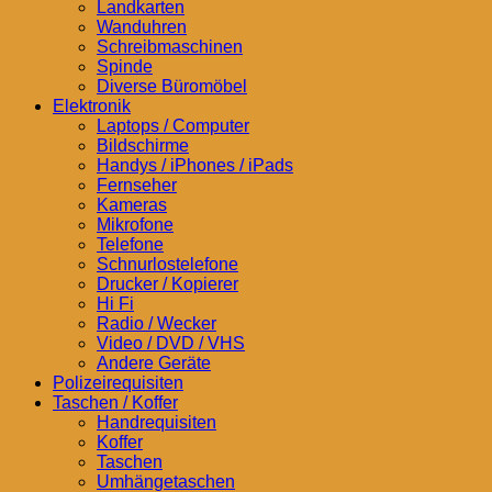
Landkarten
Wanduhren
Schreibmaschinen
Spinde
Diverse Büromöbel
Elektronik
Laptops / Computer
Bildschirme
Handys / iPhones / iPads
Fernseher
Kameras
Mikrofone
Telefone
Schnurlostelefone
Drucker / Kopierer
Hi Fi
Radio / Wecker
Video / DVD / VHS
Andere Geräte
Polizeirequisiten
Taschen / Koffer
Handrequisiten
Koffer
Taschen
Umhängetaschen