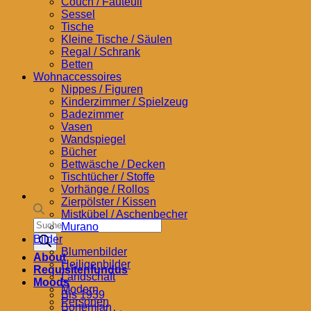
Couch / Fauteuil
Sessel
Tische
Kleine Tische / Säulen
Regal / Schrank
Betten
Wohnaccessoires
Nippes / Figuren
Kinderzimmer / Spielzeug
Badezimmer
Vasen
Wandspiegel
Bücher
Bettwäsche / Decken
Tischtücher / Stoffe
Vorhänge / Rollos
Zierpölster / Kissen
Mistkübel / Aschenbecher
Products
Murano
search
Bilder
Blumenbilder
About
Heiligenbilder
Requisitenfundus
Landschaft
Moods
Modern
Bis 1939
Personen
Bohemian