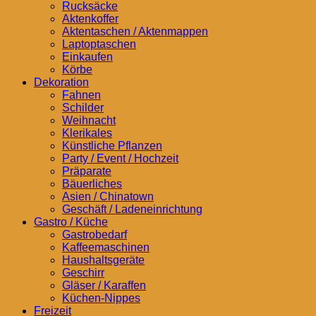
Rucksäcke
Aktenkoffer
Aktentaschen / Aktenmappen
Laptoptaschen
Einkaufen
Körbe
Dekoration
Fahnen
Schilder
Weihnacht
Klerikales
Künstliche Pflanzen
Party / Event / Hochzeit
Präparate
Bäuerliches
Asien / Chinatown
Geschäft / Ladeneinrichtung
Gastro / Küche
Gastrobedarf
Kaffeemaschinen
Haushaltsgeräte
Geschirr
Gläser / Karaffen
Küchen-Nippes
Freizeit