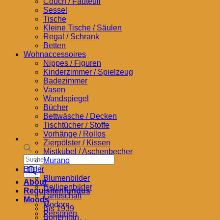
Couch / Fauteuil
Sessel
Tische
Kleine Tische / Säulen
Regal / Schrank
Betten
Wohnaccessoires
Nippes / Figuren
Kinderzimmer / Spielzeug
Badezimmer
Vasen
Wandspiegel
Bücher
Bettwäsche / Decken
Tischtücher / Stoffe
Vorhänge / Rollos
Zierpölster / Kissen
Mistkübel / Aschenbecher
Products
Murano
search
Bilder
Blumenbilder
About
Heiligenbilder
Requisitenfundus
Landschaft
Moods
Modern
Bis 1939
Personen
Bohemian