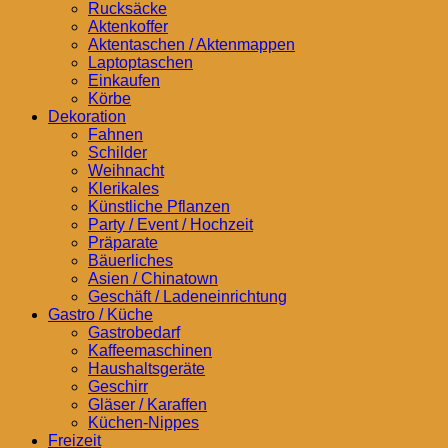
Rucksäcke
Aktenkoffer
Aktentaschen / Aktenmappen
Laptoptaschen
Einkaufen
Körbe
Dekoration
Fahnen
Schilder
Weihnacht
Klerikales
Künstliche Pflanzen
Party / Event / Hochzeit
Präparate
Bäuerliches
Asien / Chinatown
Geschäft / Ladeneinrichtung
Gastro / Küche
Gastrobedarf
Kaffeemaschinen
Haushaltsgeräte
Geschirr
Gläser / Karaffen
Küchen-Nippes
Freizeit