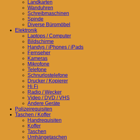
Landkarten
Wanduhren
Schreibmaschinen
Spinde
Diverse Büromöbel
Elektronik
Laptops / Computer
Bildschirme
Handys / iPhones / iPads
Fernseher
Kameras
Mikrofone
Telefone
Schnurlostelefone
Drucker / Kopierer
Hi Fi
Radio / Wecker
Video / DVD / VHS
Andere Geräte
Polizeirequisiten
Taschen / Koffer
Handrequisiten
Koffer
Taschen
Umhängetaschen