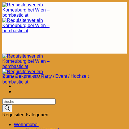
Zum
Inhalt
springen
Start
/
Dekoration
/
Party / Event / Hochzeit
Products
search
Requisiten-Kategorien
Wohnmöbel