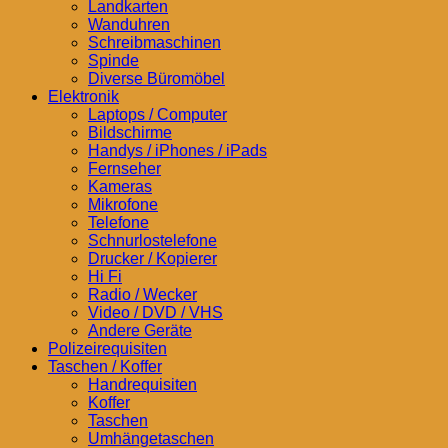
Landkarten
Wanduhren
Schreibmaschinen
Spinde
Diverse Büromöbel
Elektronik
Laptops / Computer
Bildschirme
Handys / iPhones / iPads
Fernseher
Kameras
Mikrofone
Telefone
Schnurlostelefone
Drucker / Kopierer
Hi Fi
Radio / Wecker
Video / DVD / VHS
Andere Geräte
Polizeirequisiten
Taschen / Koffer
Handrequisiten
Koffer
Taschen
Umhängetaschen