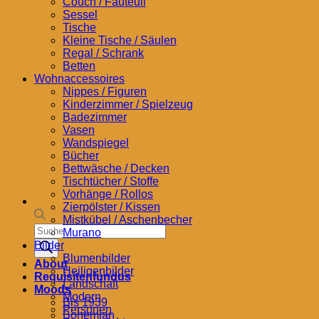
Couch / Fauteuil
Sessel
Tische
Kleine Tische / Säulen
Regal / Schrank
Betten
Wohnaccessoires
Nippes / Figuren
Kinderzimmer / Spielzeug
Badezimmer
Vasen
Wandspiegel
Bücher
Bettwäsche / Decken
Tischtücher / Stoffe
Vorhänge / Rollos
Zierpölster / Kissen
Mistkübel / Aschenbecher
Products
Murano
search
Bilder
Blumenbilder
About
Heiligenbilder
Requisitenfundus
Landschaft
Moods
Modern
Bis 1939
Personen
Bohemian