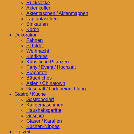
Rucksäcke
Aktenkoffer
Aktentaschen / Aktenmappen
Laptoptaschen
Einkaufen
Körbe
Dekoration
Fahnen
Schilder
Weihnacht
Klerikales
Künstliche Pflanzen
Party / Event / Hochzeit
Präparate
Bäuerliches
Asien / Chinatown
Geschäft / Ladeneinrichtung
Gastro / Küche
Gastrobedarf
Kaffeemaschinen
Haushaltsgeräte
Geschirr
Gläser / Karaffen
Küchen-Nippes
Freizeit