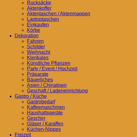
Rucksäcke
Aktenkoffer
Aktentaschen / Aktenmappen
Laptoptaschen
Einkaufen
Körbe
Dekoration
Fahnen
Schilder
Weihnacht
Klerikales
Künstliche Pflanzen
Party / Event / Hochzeit
Präparate
Bäuerliches
Asien / Chinatown
Geschäft / Ladeneinrichtung
Gastro / Küche
Gastrobedarf
Kaffeemaschinen
Haushaltsgeräte
Geschirr
Gläser / Karaffen
Küchen-Nippes
Freizeit