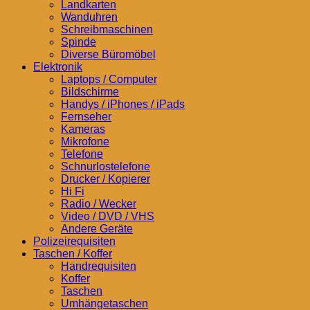
Landkarten
Wanduhren
Schreibmaschinen
Spinde
Diverse Büromöbel
Elektronik
Laptops / Computer
Bildschirme
Handys / iPhones / iPads
Fernseher
Kameras
Mikrofone
Telefone
Schnurlostelefone
Drucker / Kopierer
Hi Fi
Radio / Wecker
Video / DVD / VHS
Andere Geräte
Polizeirequisiten
Taschen / Koffer
Handrequisiten
Koffer
Taschen
Umhängetaschen