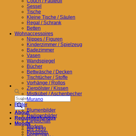
Couch / Fauteuil
Sessel
Tische
Kleine Tische / Säulen
Regal / Schrank
Betten
Wohnaccessoires
Nippes / Figuren
Kinderzimmer / Spielzeug
Badezimmer
Vasen
Wandspiegel
Bücher
Bettwäsche / Decken
Tischtücher / Stoffe
Vorhänge / Rollos
Zierpölster / Kissen
Mistkübel / Aschenbecher
Products
Murano
search
Bilder
Blumenbilder
About
Heiligenbilder
Requisitenfundus
Landschaft
Moods
Modern
Bis 1939
Personen
Bohemian