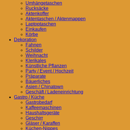
Umhängetaschen
Rucksäcke
Aktenkoffer
Aktentaschen / Aktenmappen
Laptoptaschen
Einkaufen
Körbe
Dekoration
Fahnen
Schilder
Weihnacht
Klerikales
Künstliche Pflanzen
Party / Event / Hochzeit
Präparate
Bäuerliches
Asien / Chinatown
Geschäft / Ladeneinrichtung
Gastro / Küche
Gastrobedarf
Kaffeemaschinen
Haushaltsgeräte
Geschirr
Gläser / Karaffen
Küchen-Nippes