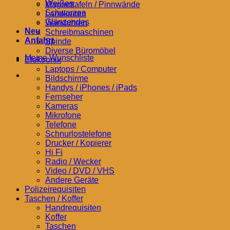
Weißes
Magnettafeln / Pinnwände
Schwarzes
Landkarten
Glänzendes
Wanduhren
Neu
Schreibmaschinen
Anfahrt
Spinde
Diverse Büromöbel
Meine Wunschliste
Elektronik
Laptops / Computer
Bildschirme
Handys / iPhones / iPads
Fernseher
Kameras
Mikrofone
Telefone
Schnurlostelefone
Drucker / Kopierer
Hi Fi
Radio / Wecker
Video / DVD / VHS
Andere Geräte
Polizeirequisiten
Taschen / Koffer
Handrequisiten
Koffer
Taschen