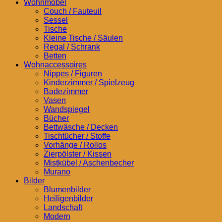
Wohnmöbel
Couch / Fauteuil
Sessel
Tische
Kleine Tische / Säulen
Regal / Schrank
Betten
Wohnaccessoires
Nippes / Figuren
Kinderzimmer / Spielzeug
Badezimmer
Vasen
Wandspiegel
Bücher
Bettwäsche / Decken
Tischtücher / Stoffe
Vorhänge / Rollos
Zierpölster / Kissen
Mistkübel / Aschenbecher
Murano
Bilder
Blumenbilder
Heiligenbilder
Landschaft
Modern