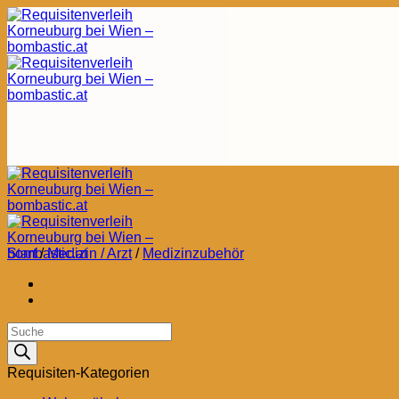
Zum
Inhalt
springen
Start
/
Medizin / Arzt
/
Medizinzubehör
Products
search
Requisiten-Kategorien