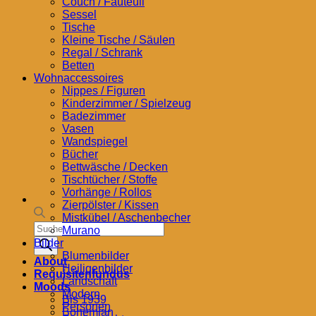
Couch / Fauteuil
Sessel
Tische
Kleine Tische / Säulen
Regal / Schrank
Betten
Wohnaccessoires
Nippes / Figuren
Kinderzimmer / Spielzeug
Badezimmer
Vasen
Wandspiegel
Bücher
Bettwäsche / Decken
Tischtücher / Stoffe
Vorhänge / Rollos
Zierpölster / Kissen
Mistkübel / Aschenbecher
Products
Murano
search
Bilder
Blumenbilder
About
Heiligenbilder
Requisitenfundus
Landschaft
Moods
Modern
Bis 1939
Personen
Bohemian