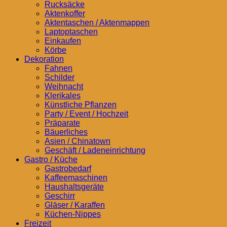
Rucksäcke
Aktenkoffer
Aktentaschen / Aktenmappen
Laptoptaschen
Einkaufen
Körbe
Dekoration
Fahnen
Schilder
Weihnacht
Klerikales
Künstliche Pflanzen
Party / Event / Hochzeit
Präparate
Bäuerliches
Asien / Chinatown
Geschäft / Ladeneinrichtung
Gastro / Küche
Gastrobedarf
Kaffeemaschinen
Haushaltsgeräte
Geschirr
Gläser / Karaffen
Küchen-Nippes
Freizeit