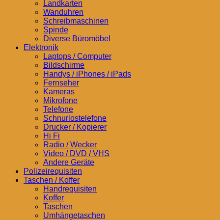
Landkarten
Wanduhren
Schreibmaschinen
Spinde
Diverse Büromöbel
Elektronik
Laptops / Computer
Bildschirme
Handys / iPhones / iPads
Fernseher
Kameras
Mikrofone
Telefone
Schnurlostelefone
Drucker / Kopierer
Hi Fi
Radio / Wecker
Video / DVD / VHS
Andere Geräte
Polizeirequisiten
Taschen / Koffer
Handrequisiten
Koffer
Taschen
Umhängetaschen