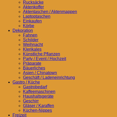
Rucksäcke
Aktenkoffer
Aktentaschen / Aktenmappen
Laptoptaschen
Einkaufen
Körbe
Dekoration
Fahnen
Schilder
Weihnacht
Klerikales
Künstliche Pflanzen
Party / Event / Hochzeit
Präparate
Bäuerliches
Asien / Chinatown
Geschäft / Ladeneinrichtung
Gastro / Küche
Gastrobedarf
Kaffeemaschinen
Haushaltsgeräte
Geschirr
Gläser / Karaffen
Küchen-Nippes
Freizeit