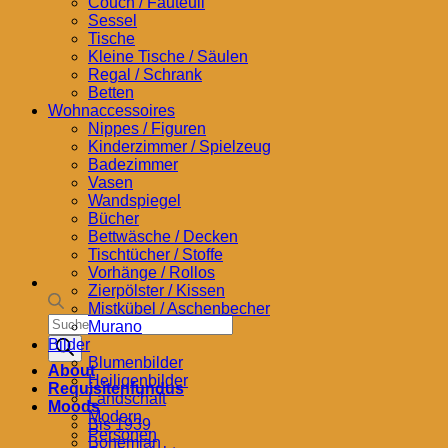
Couch / Fauteuil
Sessel
Tische
Kleine Tische / Säulen
Regal / Schrank
Betten
Wohnaccessoires
Nippes / Figuren
Kinderzimmer / Spielzeug
Badezimmer
Vasen
Wandspiegel
Bücher
Bettwäsche / Decken
Tischtücher / Stoffe
Vorhänge / Rollos
Zierpölster / Kissen
Mistkübel / Aschenbecher
Products
Murano
search
Bilder
Blumenbilder
About
Heiligenbilder
Requisitenfundus
Landschaft
Moods
Modern
Bis 1939
Personen
Bohemian