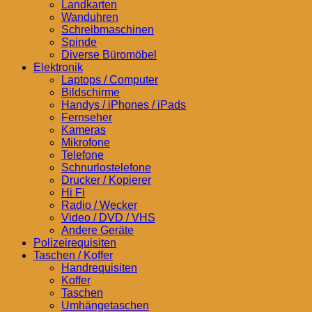
Landkarten
Wanduhren
Schreibmaschinen
Spinde
Diverse Büromöbel
Elektronik
Laptops / Computer
Bildschirme
Handys / iPhones / iPads
Fernseher
Kameras
Mikrofone
Telefone
Schnurlostelefone
Drucker / Kopierer
Hi Fi
Radio / Wecker
Video / DVD / VHS
Andere Geräte
Polizeirequisiten
Taschen / Koffer
Handrequisiten
Koffer
Taschen
Umhängetaschen