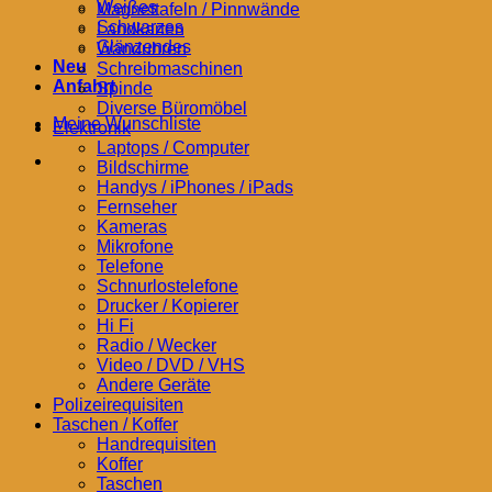
Weißes
Magnettafeln / Pinnwände
Schwarzes
Landkarten
Glänzendes
Wanduhren
Neu
Schreibmaschinen
Anfahrt
Spinde
Diverse Büromöbel
Meine Wunschliste
Elektronik
Laptops / Computer
Bildschirme
Handys / iPhones / iPads
Fernseher
Kameras
Mikrofone
Telefone
Schnurlostelefone
Drucker / Kopierer
Hi Fi
Radio / Wecker
Video / DVD / VHS
Andere Geräte
Polizeirequisiten
Taschen / Koffer
Handrequisiten
Koffer
Taschen