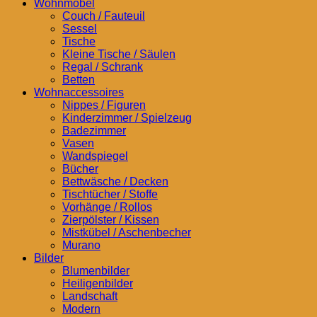
Wohnmöbel
Couch / Fauteuil
Sessel
Tische
Kleine Tische / Säulen
Regal / Schrank
Betten
Wohnaccessoires
Nippes / Figuren
Kinderzimmer / Spielzeug
Badezimmer
Vasen
Wandspiegel
Bücher
Bettwäsche / Decken
Tischtücher / Stoffe
Vorhänge / Rollos
Zierpölster / Kissen
Mistkübel / Aschenbecher
Murano
Bilder
Blumenbilder
Heiligenbilder
Landschaft
Modern