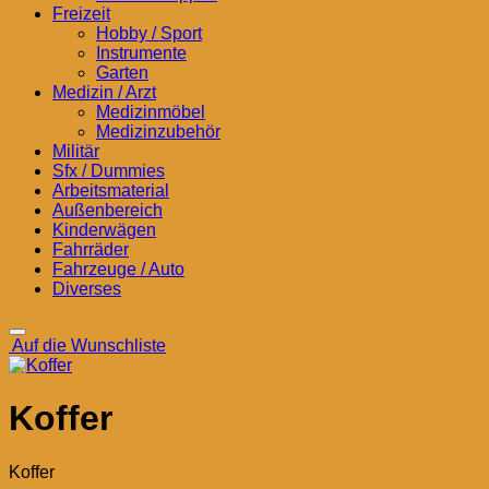
Freizeit
Hobby / Sport
Instrumente
Garten
Medizin / Arzt
Medizinmöbel
Medizinzubehör
Militär
Sfx / Dummies
Arbeitsmaterial
Außenbereich
Kinderwägen
Fahrräder
Fahrzeuge / Auto
Diverses
Auf die Wunschliste
Koffer
Koffer