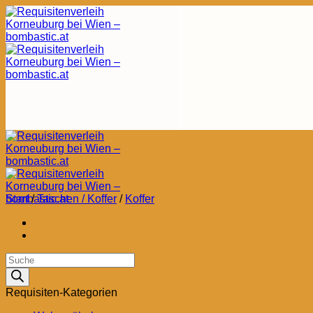
Zum
Inhalt
springen
Start
/
Taschen / Koffer
/
Koffer
Products
search
Requisiten-Kategorien