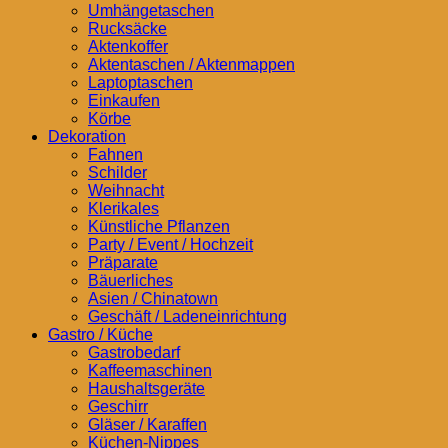
Umhängetaschen
Rucksäcke
Aktenkoffer
Aktentaschen / Aktenmappen
Laptoptaschen
Einkaufen
Körbe
Dekoration
Fahnen
Schilder
Weihnacht
Klerikales
Künstliche Pflanzen
Party / Event / Hochzeit
Präparate
Bäuerliches
Asien / Chinatown
Geschäft / Ladeneinrichtung
Gastro / Küche
Gastrobedarf
Kaffeemaschinen
Haushaltsgeräte
Geschirr
Gläser / Karaffen
Küchen-Nippes