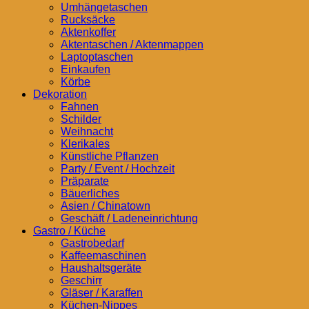
Umhängetaschen
Rucksäcke
Aktenkoffer
Aktentaschen / Aktenmappen
Laptoptaschen
Einkaufen
Körbe
Dekoration
Fahnen
Schilder
Weihnacht
Klerikales
Künstliche Pflanzen
Party / Event / Hochzeit
Präparate
Bäuerliches
Asien / Chinatown
Geschäft / Ladeneinrichtung
Gastro / Küche
Gastrobedarf
Kaffeemaschinen
Haushaltsgeräte
Geschirr
Gläser / Karaffen
Küchen-Nippes