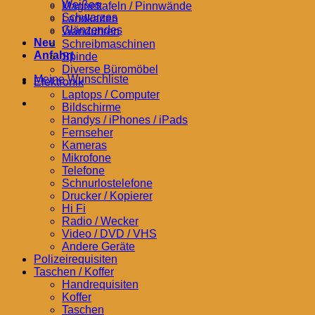
Weißes
Magnettafeln / Pinnwände
Schwarzes
Landkarten
Glänzendes
Wanduhren
Neu
Schreibmaschinen
Anfahrt
Spinde
Diverse Büromöbel
Meine Wunschliste
Elektronik
Laptops / Computer
Bildschirme
Handys / iPhones / iPads
Fernseher
Kameras
Mikrofone
Telefone
Schnurlostelefone
Drucker / Kopierer
Hi Fi
Radio / Wecker
Video / DVD / VHS
Andere Geräte
Polizeirequisiten
Taschen / Koffer
Handrequisiten
Koffer
Taschen