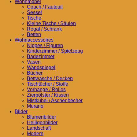
Wohnmöbel
Couch / Fauteuil
Sessel
Tische
Kleine Tische / Säulen
Regal / Schrank
Betten
Wohnaccessoires
Nippes / Figuren
Kinderzimmer / Spielzeug
Badezimmer
Vasen
Wandspiegel
Bücher
Bettwäsche / Decken
Tischtücher / Stoffe
Vorhänge / Rollos
Zierpölster / Kissen
Mistkübel / Aschenbecher
Murano
Bilder
Blumenbilder
Heiligenbilder
Landschaft
Modern