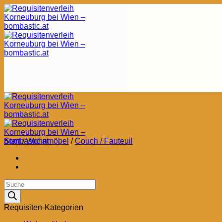
Zum
Inhalt
springen
Start
/
Wohnmöbel
/
Couch / Fauteuil
Products
search
Requisiten-Kategorien