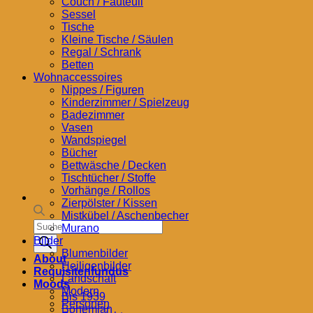
Couch / Fauteuil
Sessel
Tische
Kleine Tische / Säulen
Regal / Schrank
Betten
Wohnaccessoires
Nippes / Figuren
Kinderzimmer / Spielzeug
Badezimmer
Vasen
Wandspiegel
Bücher
Bettwäsche / Decken
Tischtücher / Stoffe
Vorhänge / Rollos
Zierpölster / Kissen
Mistkübel / Aschenbecher
Products
Murano
search
Bilder
Blumenbilder
About
Heiligenbilder
Requisitenfundus
Landschaft
Moods
Modern
Bis 1939
Personen
Bohemian