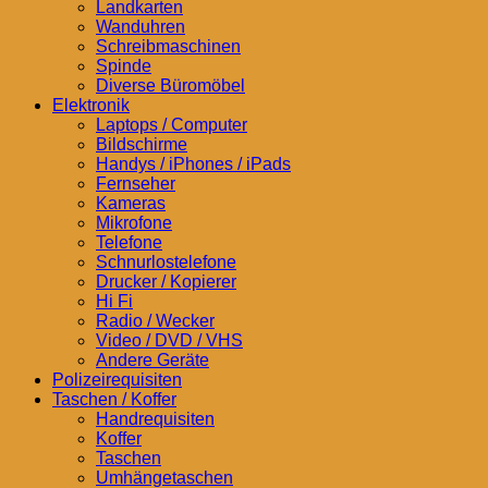
Landkarten
Wanduhren
Schreibmaschinen
Spinde
Diverse Büromöbel
Elektronik
Laptops / Computer
Bildschirme
Handys / iPhones / iPads
Fernseher
Kameras
Mikrofone
Telefone
Schnurlostelefone
Drucker / Kopierer
Hi Fi
Radio / Wecker
Video / DVD / VHS
Andere Geräte
Polizeirequisiten
Taschen / Koffer
Handrequisiten
Koffer
Taschen
Umhängetaschen