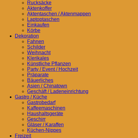
Rucksäcke
Aktenkoffer
Aktentaschen / Aktenmappen
Laptoptaschen
Einkaufen
Körbe
Dekoration
Fahnen
Schilder
Weihnacht
Klerikales
Künstliche Pflanzen
Party / Event / Hochzeit
Präparate
Bäuerliches
Asien / Chinatown
Geschäft / Ladeneinrichtung
Gastro / Küche
Gastrobedarf
Kaffeemaschinen
Haushaltsgeräte
Geschirr
Gläser / Karaffen
Küchen-Nippes
Freizeit