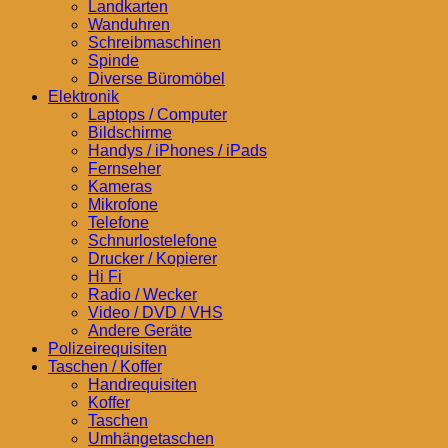
Landkarten
Wanduhren
Schreibmaschinen
Spinde
Diverse Büromöbel
Elektronik
Laptops / Computer
Bildschirme
Handys / iPhones / iPads
Fernseher
Kameras
Mikrofone
Telefone
Schnurlostelefone
Drucker / Kopierer
Hi Fi
Radio / Wecker
Video / DVD / VHS
Andere Geräte
Polizeirequisiten
Taschen / Koffer
Handrequisiten
Koffer
Taschen
Umhängetaschen