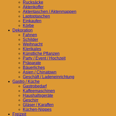
Rucksäcke
Aktenkoffer
Aktentaschen / Aktenmappen
Laptoptaschen
Einkaufen
Körbe
Dekoration
Fahnen
Schilder
Weihnacht
Klerikales
Künstliche Pflanzen
Party / Event / Hochzeit
Präparate
Bäuerliches
Asien / Chinatown
Geschäft / Ladeneinrichtung
Gastro / Küche
Gastrobedarf
Kaffeemaschinen
Haushaltsgeräte
Geschirr
Gläser / Karaffen
Küchen-Nippes
Freizeit