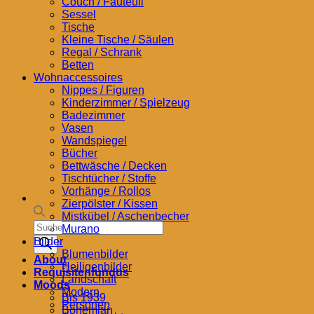
Couch / Fauteuil
Sessel
Tische
Kleine Tische / Säulen
Regal / Schrank
Betten
Wohnaccessoires
Nippes / Figuren
Kinderzimmer / Spielzeug
Badezimmer
Vasen
Wandspiegel
Bücher
Bettwäsche / Decken
Tischtücher / Stoffe
Vorhänge / Rollos
Zierpölster / Kissen
Mistkübel / Aschenbecher
Products
Murano
search
Bilder
Blumenbilder
About
Heiligenbilder
Requisitenfundus
Landschaft
Moods
Modern
Bis 1939
Personen
Bohemian