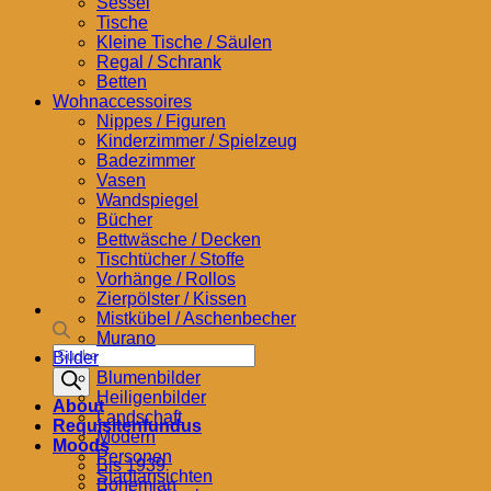
Sessel
Tische
Kleine Tische / Säulen
Regal / Schrank
Betten
Wohnaccessoires
Nippes / Figuren
Kinderzimmer / Spielzeug
Badezimmer
Vasen
Wandspiegel
Bücher
Bettwäsche / Decken
Tischtücher / Stoffe
Vorhänge / Rollos
Zierpölster / Kissen
Mistkübel / Aschenbecher
Murano
Products
Bilder
search
Blumenbilder
Heiligenbilder
About
Landschaft
Requisitenfundus
Modern
Moods
Personen
Bis 1939
Stadtansichten
Bohemian