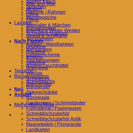
Starker Kitsch
80er und 90er
Stillleben
Modern
Diplome / Rahmen
Office
Wandteppiche
Ethno
Lampen
Mittelalter & Märchen
Hängelampen
Amerika & Wilder Westen
Schreibtischlampen
Strand & Schifffahrt
Tischlampen
Nach Farben
Apliken / Wandlampen
Grüntöne
Stehlampen
Blautöne
Lampenschirme
Rottöne
Taschenlampen
Gelbtöne
Andere Leuchtmittel
Brauntöne
Teppiche
Weißes
Büroausstattung
Schwarzes
Schreibtische
Glänzendes
Bürosessel
Neu
Aktenschränke
Anfahrt
Büroregale
Garderoben / Schirmständer
Meine Wunschliste
Füllmaterial / Papierwaren
Schreibtischzubehör
Schreibtischzubehör Antik
Magnettafeln / Pinnwände
Landkarten