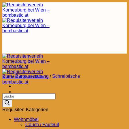
Zum
Inhalt
springen
Start
/
Büroausstattung
/
Schreibtische
Products
search
Requisiten-Kategorien
Wohnmöbel
Couch / Fauteuil