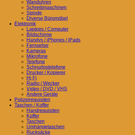
Wanduhren
Schreibmaschinen
Spinde
Diverse Büromöbel
Elektronik
Laptops / Computer
Bildschirme
Handys / iPhones / iPads
Fernseher
Kameras
Mikrofone
Telefone
Schnurlostelefone
Drucker / Kopierer
Hi Fi
Radio / Wecker
Video / DVD / VHS
Andere Geräte
Polizeirequisiten
Taschen / Koffer
Handrequisiten
Koffer
Taschen
Umhängetaschen
Rucksäcke