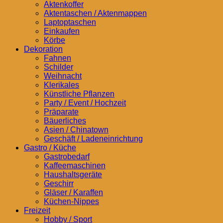
Aktenkoffer
Aktentaschen / Aktenmappen
Laptoptaschen
Einkaufen
Körbe
Dekoration
Fahnen
Schilder
Weihnacht
Klerikales
Künstliche Pflanzen
Party / Event / Hochzeit
Präparate
Bäuerliches
Asien / Chinatown
Geschäft / Ladeneinrichtung
Gastro / Küche
Gastrobedarf
Kaffeemaschinen
Haushaltsgeräte
Geschirr
Gläser / Karaffen
Küchen-Nippes
Freizeit
Hobby / Sport