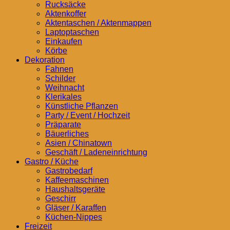
Rucksäcke
Aktenkoffer
Aktentaschen / Aktenmappen
Laptoptaschen
Einkaufen
Körbe
Dekoration
Fahnen
Schilder
Weihnacht
Klerikales
Künstliche Pflanzen
Party / Event / Hochzeit
Präparate
Bäuerliches
Asien / Chinatown
Geschäft / Ladeneinrichtung
Gastro / Küche
Gastrobedarf
Kaffeemaschinen
Haushaltsgeräte
Geschirr
Gläser / Karaffen
Küchen-Nippes
Freizeit