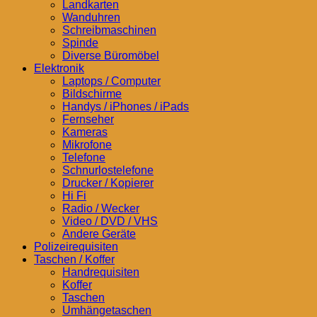
Landkarten
Wanduhren
Schreibmaschinen
Spinde
Diverse Büromöbel
Elektronik
Laptops / Computer
Bildschirme
Handys / iPhones / iPads
Fernseher
Kameras
Mikrofone
Telefone
Schnurlostelefone
Drucker / Kopierer
Hi Fi
Radio / Wecker
Video / DVD / VHS
Andere Geräte
Polizeirequisiten
Taschen / Koffer
Handrequisiten
Koffer
Taschen
Umhängetaschen