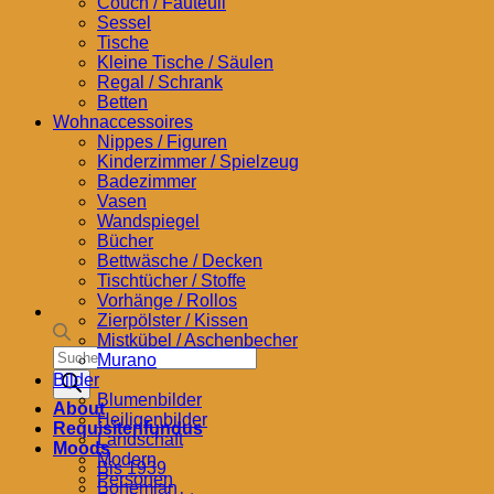
Couch / Fauteuil
Sessel
Tische
Kleine Tische / Säulen
Regal / Schrank
Betten
Wohnaccessoires
Nippes / Figuren
Kinderzimmer / Spielzeug
Badezimmer
Vasen
Wandspiegel
Bücher
Bettwäsche / Decken
Tischtücher / Stoffe
Vorhänge / Rollos
Zierpölster / Kissen
Mistkübel / Aschenbecher
Products
Murano
search
Bilder
Blumenbilder
About
Heiligenbilder
Requisitenfundus
Landschaft
Moods
Modern
Bis 1939
Personen
Bohemian