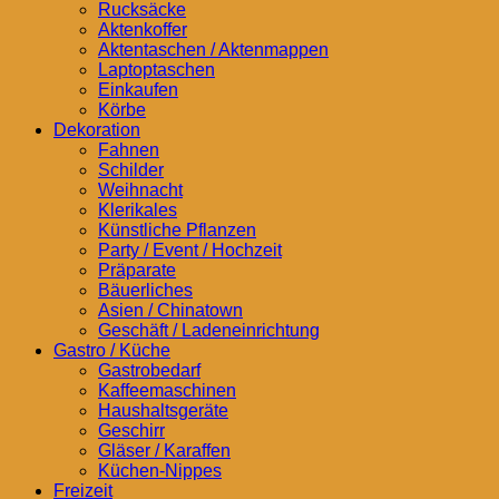
Rucksäcke
Aktenkoffer
Aktentaschen / Aktenmappen
Laptoptaschen
Einkaufen
Körbe
Dekoration
Fahnen
Schilder
Weihnacht
Klerikales
Künstliche Pflanzen
Party / Event / Hochzeit
Präparate
Bäuerliches
Asien / Chinatown
Geschäft / Ladeneinrichtung
Gastro / Küche
Gastrobedarf
Kaffeemaschinen
Haushaltsgeräte
Geschirr
Gläser / Karaffen
Küchen-Nippes
Freizeit