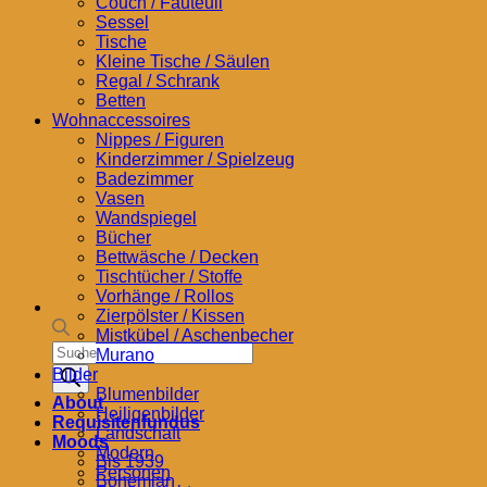
Couch / Fauteuil
Sessel
Tische
Kleine Tische / Säulen
Regal / Schrank
Betten
Wohnaccessoires
Nippes / Figuren
Kinderzimmer / Spielzeug
Badezimmer
Vasen
Wandspiegel
Bücher
Bettwäsche / Decken
Tischtücher / Stoffe
Vorhänge / Rollos
Zierpölster / Kissen
Mistkübel / Aschenbecher
Products
Murano
search
Bilder
Blumenbilder
About
Heiligenbilder
Requisitenfundus
Landschaft
Moods
Modern
Bis 1939
Personen
Bohemian