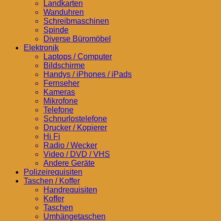
Landkarten
Wanduhren
Schreibmaschinen
Spinde
Diverse Büromöbel
Elektronik
Laptops / Computer
Bildschirme
Handys / iPhones / iPads
Fernseher
Kameras
Mikrofone
Telefone
Schnurlostelefone
Drucker / Kopierer
Hi Fi
Radio / Wecker
Video / DVD / VHS
Andere Geräte
Polizeirequisiten
Taschen / Koffer
Handrequisiten
Koffer
Taschen
Umhängetaschen