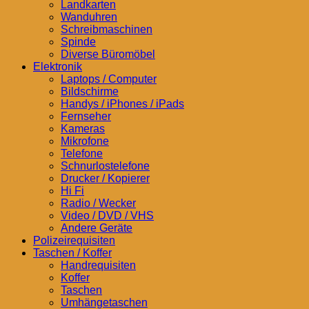
Landkarten
Wanduhren
Schreibmaschinen
Spinde
Diverse Büromöbel
Elektronik
Laptops / Computer
Bildschirme
Handys / iPhones / iPads
Fernseher
Kameras
Mikrofone
Telefone
Schnurlostelefone
Drucker / Kopierer
Hi Fi
Radio / Wecker
Video / DVD / VHS
Andere Geräte
Polizeirequisiten
Taschen / Koffer
Handrequisiten
Koffer
Taschen
Umhängetaschen