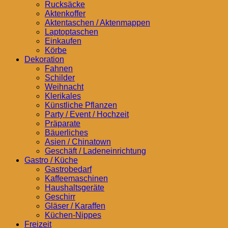
Rucksäcke
Aktenkoffer
Aktentaschen / Aktenmappen
Laptoptaschen
Einkaufen
Körbe
Dekoration
Fahnen
Schilder
Weihnacht
Klerikales
Künstliche Pflanzen
Party / Event / Hochzeit
Präparate
Bäuerliches
Asien / Chinatown
Geschäft / Ladeneinrichtung
Gastro / Küche
Gastrobedarf
Kaffeemaschinen
Haushaltsgeräte
Geschirr
Gläser / Karaffen
Küchen-Nippes
Freizeit