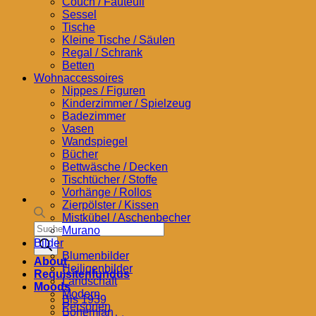
Couch / Fauteuil
Sessel
Tische
Kleine Tische / Säulen
Regal / Schrank
Betten
Wohnaccessoires
Nippes / Figuren
Kinderzimmer / Spielzeug
Badezimmer
Vasen
Wandspiegel
Bücher
Bettwäsche / Decken
Tischtücher / Stoffe
Vorhänge / Rollos
Zierpölster / Kissen
Mistkübel / Aschenbecher
Products
Murano
search
Bilder
Blumenbilder
About
Heiligenbilder
Requisitenfundus
Landschaft
Moods
Modern
Bis 1939
Personen
Bohemian