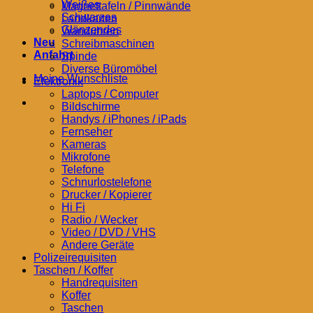
Weißes
Magnettafeln / Pinnwände
Schwarzes
Landkarten
Glänzendes
Wanduhren
Neu
Schreibmaschinen
Anfahrt
Spinde
Diverse Büromöbel
Meine Wunschliste
Elektronik
Laptops / Computer
Bildschirme
Handys / iPhones / iPads
Fernseher
Kameras
Mikrofone
Telefone
Schnurlostelefone
Drucker / Kopierer
Hi Fi
Radio / Wecker
Video / DVD / VHS
Andere Geräte
Polizeirequisiten
Taschen / Koffer
Handrequisiten
Koffer
Taschen