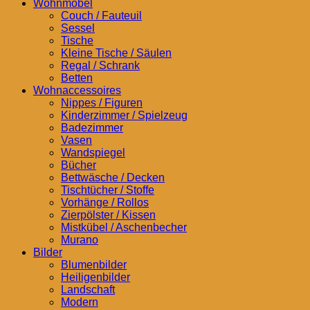
Wohnmöbel
Couch / Fauteuil
Sessel
Tische
Kleine Tische / Säulen
Regal / Schrank
Betten
Wohnaccessoires
Nippes / Figuren
Kinderzimmer / Spielzeug
Badezimmer
Vasen
Wandspiegel
Bücher
Bettwäsche / Decken
Tischtücher / Stoffe
Vorhänge / Rollos
Zierpölster / Kissen
Mistkübel / Aschenbecher
Murano
Bilder
Blumenbilder
Heiligenbilder
Landschaft
Modern