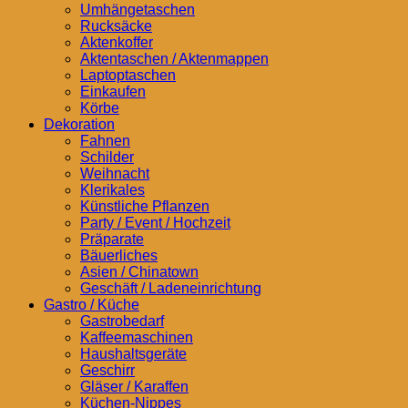
Umhängetaschen
Rucksäcke
Aktenkoffer
Aktentaschen / Aktenmappen
Laptoptaschen
Einkaufen
Körbe
Dekoration
Fahnen
Schilder
Weihnacht
Klerikales
Künstliche Pflanzen
Party / Event / Hochzeit
Präparate
Bäuerliches
Asien / Chinatown
Geschäft / Ladeneinrichtung
Gastro / Küche
Gastrobedarf
Kaffeemaschinen
Haushaltsgeräte
Geschirr
Gläser / Karaffen
Küchen-Nippes