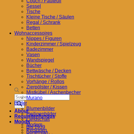
Couch / Fauteuil
Sessel
Tische
Kleine Tische / Säulen
Regal / Schrank
Betten
Wohnaccessoires
Nippes / Figuren
Kinderzimmer / Spielzeug
Badezimmer
Vasen
Wandspiegel
Bücher
Bettwäsche / Decken
Tischtücher / Stoffe
Vorhänge / Rollos
Zierpölster / Kissen
Mistkübel / Aschenbecher
Products
Murano
search
Bilder
Blumenbilder
About
Heiligenbilder
Requisitenfundus
Landschaft
Moods
Modern
Bis 1939
Personen
Bohemian