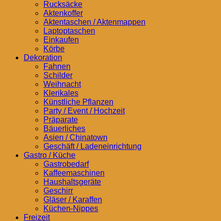
Rucksäcke
Aktenkoffer
Aktentaschen / Aktenmappen
Laptoptaschen
Einkaufen
Körbe
Dekoration
Fahnen
Schilder
Weihnacht
Klerikales
Künstliche Pflanzen
Party / Event / Hochzeit
Präparate
Bäuerliches
Asien / Chinatown
Geschäft / Ladeneinrichtung
Gastro / Küche
Gastrobedarf
Kaffeemaschinen
Haushaltsgeräte
Geschirr
Gläser / Karaffen
Küchen-Nippes
Freizeit