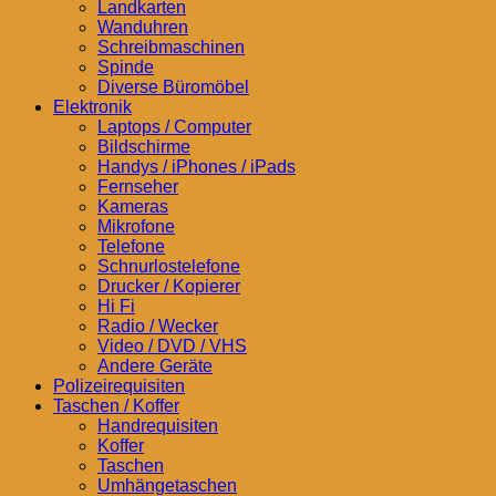
Landkarten
Wanduhren
Schreibmaschinen
Spinde
Diverse Büromöbel
Elektronik
Laptops / Computer
Bildschirme
Handys / iPhones / iPads
Fernseher
Kameras
Mikrofone
Telefone
Schnurlostelefone
Drucker / Kopierer
Hi Fi
Radio / Wecker
Video / DVD / VHS
Andere Geräte
Polizeirequisiten
Taschen / Koffer
Handrequisiten
Koffer
Taschen
Umhängetaschen