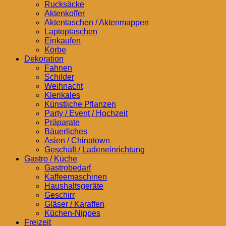
Rucksäcke
Aktenkoffer
Aktentaschen / Aktenmappen
Laptoptaschen
Einkaufen
Körbe
Dekoration
Fahnen
Schilder
Weihnacht
Klerikales
Künstliche Pflanzen
Party / Event / Hochzeit
Präparate
Bäuerliches
Asien / Chinatown
Geschäft / Ladeneinrichtung
Gastro / Küche
Gastrobedarf
Kaffeemaschinen
Haushaltsgeräte
Geschirr
Gläser / Karaffen
Küchen-Nippes
Freizeit