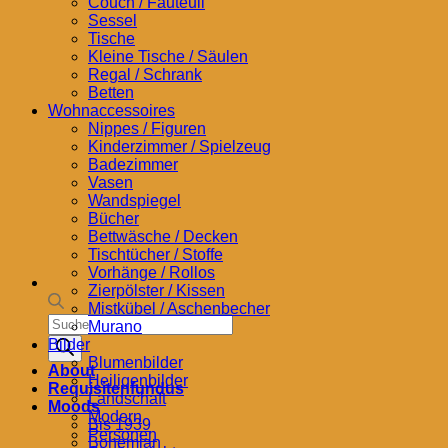
Couch / Fauteuil
Sessel
Tische
Kleine Tische / Säulen
Regal / Schrank
Betten
Wohnaccessoires
Nippes / Figuren
Kinderzimmer / Spielzeug
Badezimmer
Vasen
Wandspiegel
Bücher
Bettwäsche / Decken
Tischtücher / Stoffe
Vorhänge / Rollos
Zierpölster / Kissen
Mistkübel / Aschenbecher
Products
Murano
search
Bilder
Blumenbilder
About
Heiligenbilder
Requisitenfundus
Landschaft
Moods
Modern
Bis 1939
Personen
Bohemian