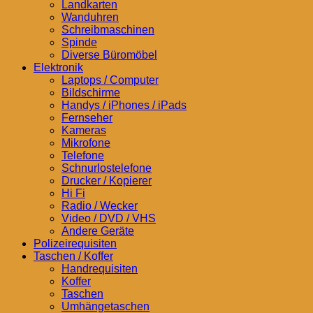
Landkarten
Wanduhren
Schreibmaschinen
Spinde
Diverse Büromöbel
Elektronik
Laptops / Computer
Bildschirme
Handys / iPhones / iPads
Fernseher
Kameras
Mikrofone
Telefone
Schnurlostelefone
Drucker / Kopierer
Hi Fi
Radio / Wecker
Video / DVD / VHS
Andere Geräte
Polizeirequisiten
Taschen / Koffer
Handrequisiten
Koffer
Taschen
Umhängetaschen