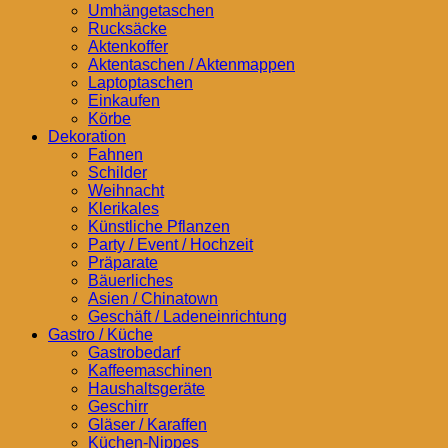
Umhängetaschen
Rucksäcke
Aktenkoffer
Aktentaschen / Aktenmappen
Laptoptaschen
Einkaufen
Körbe
Dekoration
Fahnen
Schilder
Weihnacht
Klerikales
Künstliche Pflanzen
Party / Event / Hochzeit
Präparate
Bäuerliches
Asien / Chinatown
Geschäft / Ladeneinrichtung
Gastro / Küche
Gastrobedarf
Kaffeemaschinen
Haushaltsgeräte
Geschirr
Gläser / Karaffen
Küchen-Nippes