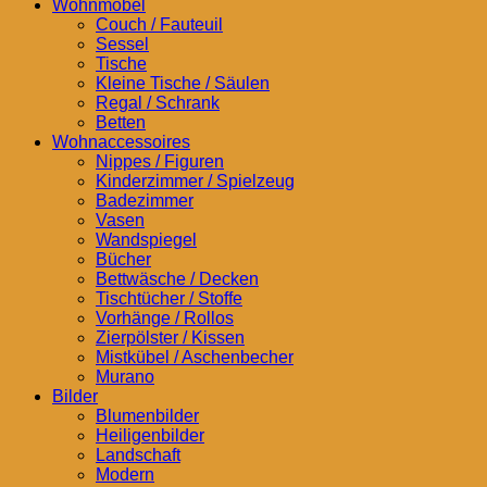
Wohnmöbel
Couch / Fauteuil
Sessel
Tische
Kleine Tische / Säulen
Regal / Schrank
Betten
Wohnaccessoires
Nippes / Figuren
Kinderzimmer / Spielzeug
Badezimmer
Vasen
Wandspiegel
Bücher
Bettwäsche / Decken
Tischtücher / Stoffe
Vorhänge / Rollos
Zierpölster / Kissen
Mistkübel / Aschenbecher
Murano
Bilder
Blumenbilder
Heiligenbilder
Landschaft
Modern