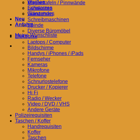
Weißes
Magnettafeln / Pinnwände
Schwarzes
Landkarten
Glänzendes
Wanduhren
Neu
Schreibmaschinen
Anfahrt
Spinde
Diverse Büromöbel
Meine Wunschliste
Elektronik
Laptops / Computer
Bildschirme
Handys / iPhones / iPads
Fernseher
Kameras
Mikrofone
Telefone
Schnurlostelefone
Drucker / Kopierer
Hi Fi
Radio / Wecker
Video / DVD / VHS
Andere Geräte
Polizeirequisiten
Taschen / Koffer
Handrequisiten
Koffer
Taschen