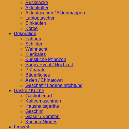
Rucksäcke
Aktenkoffer
Aktentaschen / Aktenmappen
Laptoptaschen
Einkaufen
Körbe
Dekoration
Fahnen
Schilder
Weihnacht
Klerikales
Künstliche Pflanzen
Party / Event / Hochzeit
Präparate
Bäuerliches
Asien / Chinatown
Geschäft / Ladeneinrichtung
Gastro / Küche
Gastrobedarf
Kaffeemaschinen
Haushaltsgeräte
Geschirr
Gläser / Karaffen
Küchen-Nippes
Freizeit