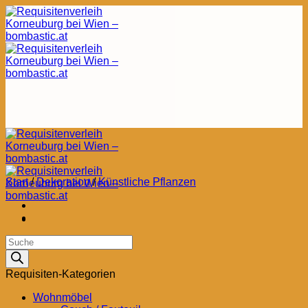
Zum
Inhalt
springen
Start
/
Dekoration
/
Künstliche Pflanzen
Products
search
Requisiten-Kategorien
Wohnmöbel