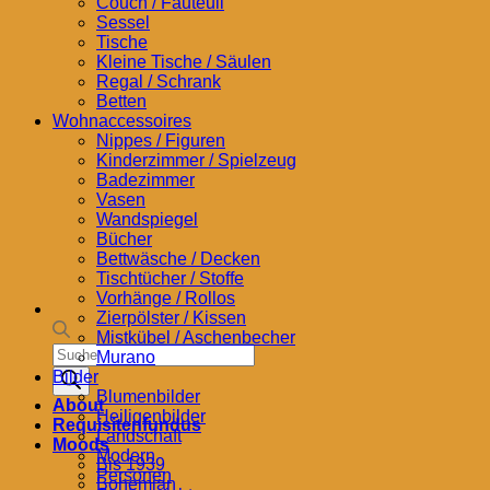
Couch / Fauteuil
Sessel
Tische
Kleine Tische / Säulen
Regal / Schrank
Betten
Wohnaccessoires
Nippes / Figuren
Kinderzimmer / Spielzeug
Badezimmer
Vasen
Wandspiegel
Bücher
Bettwäsche / Decken
Tischtücher / Stoffe
Vorhänge / Rollos
Zierpölster / Kissen
Mistkübel / Aschenbecher
Products
Murano
search
Bilder
Blumenbilder
About
Heiligenbilder
Requisitenfundus
Landschaft
Moods
Modern
Bis 1939
Personen
Bohemian