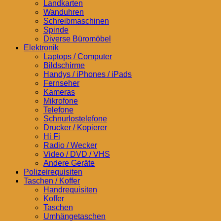
Landkarten
Wanduhren
Schreibmaschinen
Spinde
Diverse Büromöbel
Elektronik
Laptops / Computer
Bildschirme
Handys / iPhones / iPads
Fernseher
Kameras
Mikrofone
Telefone
Schnurlostelefone
Drucker / Kopierer
Hi Fi
Radio / Wecker
Video / DVD / VHS
Andere Geräte
Polizeirequisiten
Taschen / Koffer
Handrequisiten
Koffer
Taschen
Umhängetaschen