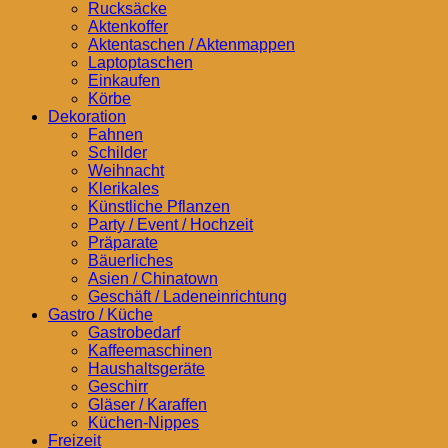
Rucksäcke
Aktenkoffer
Aktentaschen / Aktenmappen
Laptoptaschen
Einkaufen
Körbe
Dekoration
Fahnen
Schilder
Weihnacht
Klerikales
Künstliche Pflanzen
Party / Event / Hochzeit
Präparate
Bäuerliches
Asien / Chinatown
Geschäft / Ladeneinrichtung
Gastro / Küche
Gastrobedarf
Kaffeemaschinen
Haushaltsgeräte
Geschirr
Gläser / Karaffen
Küchen-Nippes
Freizeit