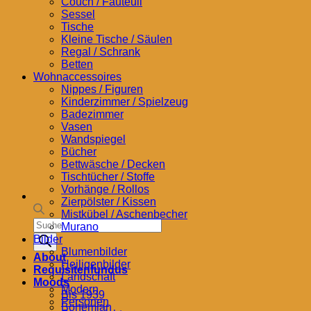
Couch / Fauteuil
Sessel
Tische
Kleine Tische / Säulen
Regal / Schrank
Betten
Wohnaccessoires
Nippes / Figuren
Kinderzimmer / Spielzeug
Badezimmer
Vasen
Wandspiegel
Bücher
Bettwäsche / Decken
Tischtücher / Stoffe
Vorhänge / Rollos
Zierpölster / Kissen
Mistkübel / Aschenbecher
Products
Murano
search
Bilder
Blumenbilder
About
Heiligenbilder
Requisitenfundus
Landschaft
Moods
Modern
Bis 1939
Personen
Bohemian