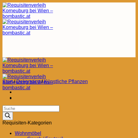
Zum
Inhalt
springen
Start
/
Dekoration
/
Künstliche Pflanzen
Products
search
Requisiten-Kategorien
Wohnmöbel