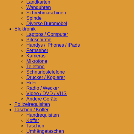
Landkarten
Wanduhren
Schreibmaschinen
Spinde
Diverse Büromöbel
Elektronik
Laptops / Computer
Bildschirme
Handys / iPhones / iPads
Fernseher
Kameras
Mikrofone
Telefone
Schnurlostelefone
Drucker / Kopierer
Hi Fi
Radio / Wecker
Video / DVD / VHS
Andere Geräte
Polizeirequisiten
Taschen / Koffer
Handrequisiten
Koffer
Taschen
Umhängetaschen