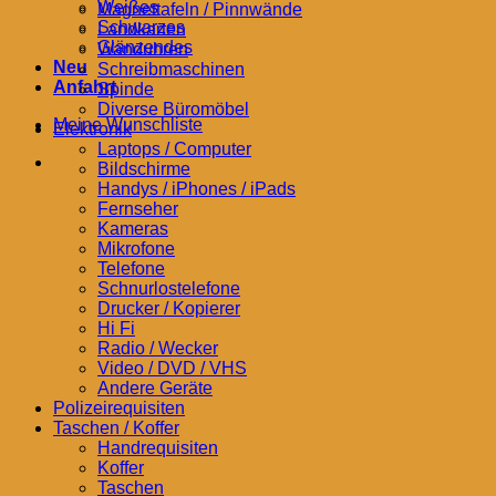
Weißes
Magnettafeln / Pinnwände
Schwarzes
Landkarten
Glänzendes
Wanduhren
Neu
Schreibmaschinen
Anfahrt
Spinde
Diverse Büromöbel
Meine Wunschliste
Elektronik
Laptops / Computer
Bildschirme
Handys / iPhones / iPads
Fernseher
Kameras
Mikrofone
Telefone
Schnurlostelefone
Drucker / Kopierer
Hi Fi
Radio / Wecker
Video / DVD / VHS
Andere Geräte
Polizeirequisiten
Taschen / Koffer
Handrequisiten
Koffer
Taschen