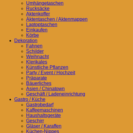
Umhängetaschen
Rucksäcke
Aktenkoffer
Aktentaschen / Aktenmappen
Laptoptaschen
Einkaufen
Körbe
Dekoration
Fahnen
Schilder
Weihnacht
Klerikales
Künstliche Pflanzen
Party / Event / Hochzeit
Präparate
Bäuerliches
Asien / Chinatown
Geschäft / Ladeneinrichtung
Gastro / Küche
Gastrobedarf
Kaffeemaschinen
Haushaltsgeräte
Geschirr
Gläser / Karaffen
Küchen-Nippes