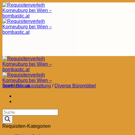
Zum
Inhalt
springen
Start
/
Büroausstattung
/
Diverse Büromöbel
Products
search
Requisiten-Kategorien