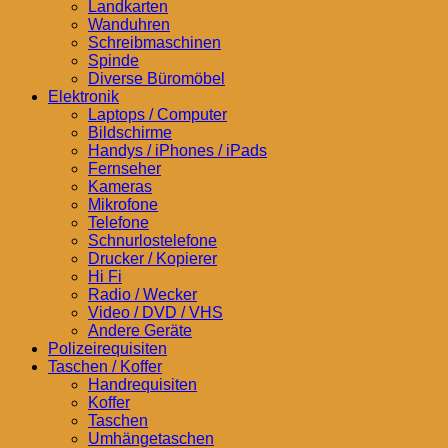
Landkarten
Wanduhren
Schreibmaschinen
Spinde
Diverse Büromöbel
Elektronik
Laptops / Computer
Bildschirme
Handys / iPhones / iPads
Fernseher
Kameras
Mikrofone
Telefone
Schnurlostelefone
Drucker / Kopierer
Hi Fi
Radio / Wecker
Video / DVD / VHS
Andere Geräte
Polizeirequisiten
Taschen / Koffer
Handrequisiten
Koffer
Taschen
Umhängetaschen