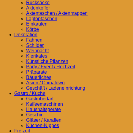
Rucksäcke
Aktenkoffer
Aktentaschen / Aktenmappen
Laptoptaschen
Einkaufen
Körbe
Dekoration
Fahnen
Schilder
Weihnacht
Klerikales
Künstliche Pflanzen
Party / Event / Hochzeit
Präparate
Bäuerliches
Asien / Chinatown
Geschäft / Ladeneinrichtung
Gastro / Küche
Gastrobedarf
Kaffeemaschinen
Haushaltsgeräte
Geschirr
Gläser / Karaffen
Küchen-Nippes
Freizeit