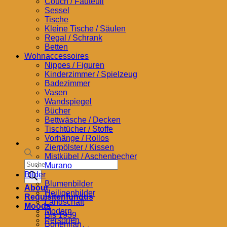
Couch / Fauteuil
Sessel
Tische
Kleine Tische / Säulen
Regal / Schrank
Betten
Wohnaccessoires
Nippes / Figuren
Kinderzimmer / Spielzeug
Badezimmer
Vasen
Wandspiegel
Bücher
Bettwäsche / Decken
Tischtücher / Stoffe
Vorhänge / Rollos
Zierpölster / Kissen
Mistkübel / Aschenbecher
Products
Murano
search
Bilder
Blumenbilder
About
Heiligenbilder
Requisitenfundus
Landschaft
Moods
Modern
Bis 1939
Personen
Bohemian