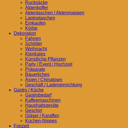
Rucksäcke
Aktenkoffer
Aktentaschen / Aktenmappen
Laptoptaschen
Einkaufen
Körbe
Dekoration
Fahnen
Schilder
Weihnacht
Klerikales
Künstliche Pflanzen
Party / Event / Hochzeit
Präparate
Bäuerliches
Asien / Chinatown
Geschäft / Ladeneinrichtung
Gastro / Küche
Gastrobedarf
Kaffeemaschinen
Haushaltsgeräte
Geschirr
Gläser / Karaffen
Küchen-Nippes
Freizeit