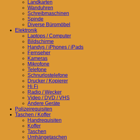
Landkarten
Wanduhren
Schreibmaschinen
Spinde
Diverse Büromöbel
Elektronik
Laptops / Computer
Bildschirme
Handys / iPhones / iPads
Fernseher
Kameras
Mikrofone
Telefone
Schnurlostelefone
Drucker / Kopierer
Hi Fi
Radio / Wecker
Video / DVD / VHS
Andere Geräte
Polizeirequisiten
Taschen / Koffer
Handrequisiten
Koffer
Taschen
Umhängetaschen