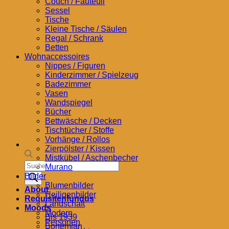
Couch / Fauteuil
Sessel
Tische
Kleine Tische / Säulen
Regal / Schrank
Betten
Wohnaccessoires
Nippes / Figuren
Kinderzimmer / Spielzeug
Badezimmer
Vasen
Wandspiegel
Bücher
Bettwäsche / Decken
Tischtücher / Stoffe
Vorhänge / Rollos
Zierpölster / Kissen
Mistkübel / Aschenbecher
Products
Murano
search
Bilder
Blumenbilder
About
Heiligenbilder
Requisitenfundus
Landschaft
Moods
Modern
Bis 1939
Personen
Bohemian