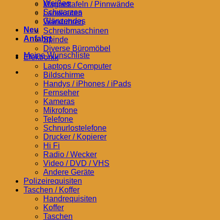
Weißes
Magnettafeln / Pinnwände
Schwarzes
Landkarten
Glänzendes
Wanduhren
Neu
Schreibmaschinen
Anfahrt
Spinde
Diverse Büromöbel
Meine Wunschliste
Elektronik
Laptops / Computer
Bildschirme
Handys / iPhones / iPads
Fernseher
Kameras
Mikrofone
Telefone
Schnurlostelefone
Drucker / Kopierer
Hi Fi
Radio / Wecker
Video / DVD / VHS
Andere Geräte
Polizeirequisiten
Taschen / Koffer
Handrequisiten
Koffer
Taschen