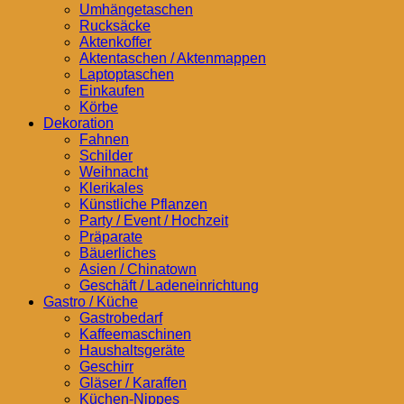
Umhängetaschen
Rucksäcke
Aktenkoffer
Aktentaschen / Aktenmappen
Laptoptaschen
Einkaufen
Körbe
Dekoration
Fahnen
Schilder
Weihnacht
Klerikales
Künstliche Pflanzen
Party / Event / Hochzeit
Präparate
Bäuerliches
Asien / Chinatown
Geschäft / Ladeneinrichtung
Gastro / Küche
Gastrobedarf
Kaffeemaschinen
Haushaltsgeräte
Geschirr
Gläser / Karaffen
Küchen-Nippes