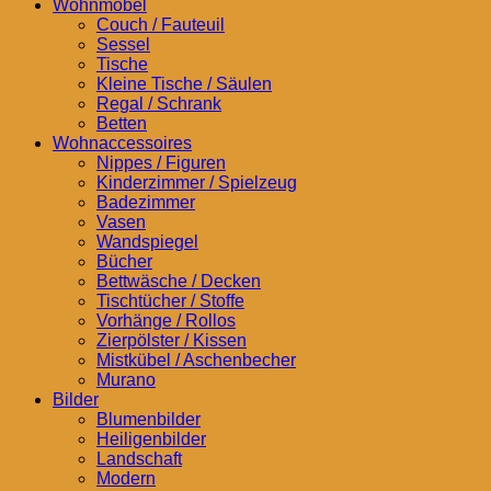
Wohnmöbel
Couch / Fauteuil
Sessel
Tische
Kleine Tische / Säulen
Regal / Schrank
Betten
Wohnaccessoires
Nippes / Figuren
Kinderzimmer / Spielzeug
Badezimmer
Vasen
Wandspiegel
Bücher
Bettwäsche / Decken
Tischtücher / Stoffe
Vorhänge / Rollos
Zierpölster / Kissen
Mistkübel / Aschenbecher
Murano
Bilder
Blumenbilder
Heiligenbilder
Landschaft
Modern